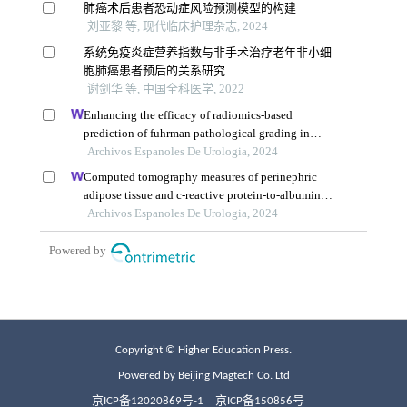
Copyright © Higher Education Press.
Powered by Beijing Magtech Co. Ltd
京ICP备12020869号-1
京ICP备150856号