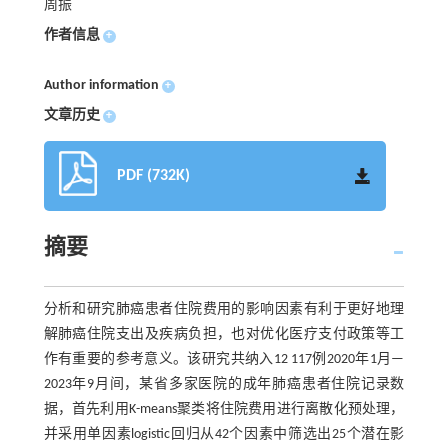
周振
作者信息
+
Author information
+
文章历史
+
PDF (732K)
摘要
分析和研究肺癌患者住院费用的影响因素有利于更好地理
解肺癌住院支出及疾病负担，也对优化医疗支付政策等工
作有重要的参考意义。该研究共纳入12 117例2020年1月—
2023年9月间，某省多家医院的成年肺癌患者住院记录数
据，首先利用K-means聚类将住院费用进行离散化预处理，
并采用单因素logistic回归从42个因素中筛选出25个潜在影