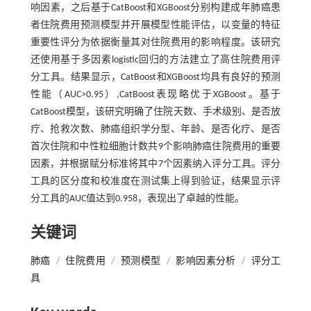
响因素，之后基于CatBoost和XGBoost分别构建成年肺癌患
者住院费用预测模型并开展模型性能评估，以变量的特征
重要性评分为依据衡量其对住院费用的影响程度。该研究
还使用基于多因素logistic回归的方法建立了高住院费用评
分工具。结果显示，CatBoost和XGBoost均具有良好的预测
性能（AUC>0.95）,CatBoost表现略优于XGBoost。基于
CatBoost模型，该研究明确了住院天数、手术级别、是否放
疗、抢救次数、肺癌组织学分型、年龄、是否化疗、是否
首次住院和中性粒细胞计数共9个影响肺癌住院费用的重要
因素，并根据赋分标准将其中7个因素纳入评分工具。评分
工具的区分度和校准度在测试集上得到验证，结果显示评
分工具的AUC值达到0.958，表现出了卓越的性能。
关键词
肺癌
/
住院费用
/
预测模型
/
影响因素分析
/
评分工
具