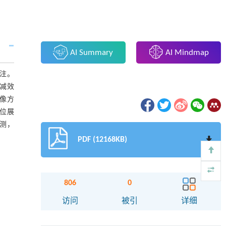
AI Summary
AI Mindmap
注。
减效
像方
位展
测，
PDF (12168KB)
806
0
访问
被引
详细