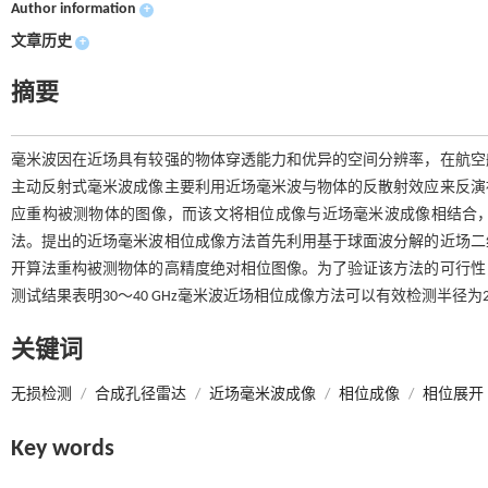
Author information
+
文章历史
+
摘要
毫米波因在近场具有较强的物体穿透能力和优异的空间分辨率，在航空
主动反射式毫米波成像主要利用近场毫米波与物体的反散射效应来反演
应重构被测物体的图像，而该文将相位成像与近场毫米波成像相结合
法。提出的近场毫米波相位成像方法首先利用基于球面波分解的近场二
开算法重构被测物体的高精度绝对相位图像。为了验证该方法的可行性
测试结果表明30～40 GHz毫米波近场相位成像方法可以有效检测半径为2
关键词
无损检测
/
合成孔径雷达
/
近场毫米波成像
/
相位成像
/
相位展开
Key words