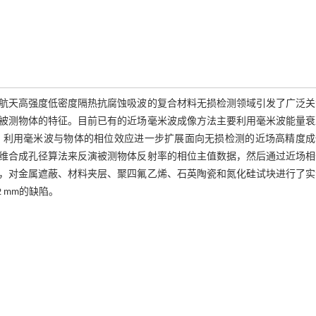
航天高强度低密度隔热抗腐蚀吸波的复合材料无损检测领域引发了广泛关
被测物体的特征。目前已有的近场毫米波成像方法主要利用毫米波能量衰
，利用毫米波与物体的相位效应进一步扩展面向无损检测的近场高精度成
维合成孔径算法来反演被测物体反射率的相位主值数据，然后通过近场相
，对金属遮蔽、材料夹层、聚四氟乙烯、石英陶瓷和氮化硅试块进行了实
 mm的缺陷。