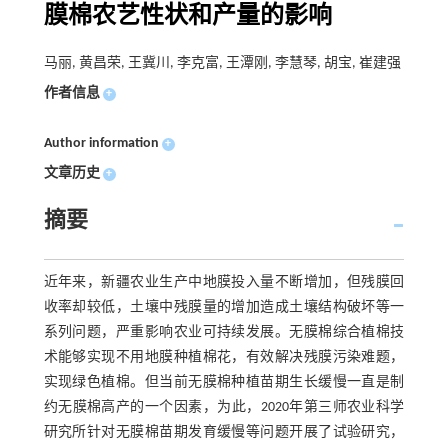
膜棉农艺性状和产量的影响
马丽, 黄昌荣, 王冀川, 李克富, 王潭刚, 李慧琴, 胡宝, 崔建强
作者信息
+
Author information
+
文章历史
+
摘要
近年来，新疆农业生产中地膜投入量不断增加，但残膜回
收率却较低，土壤中残膜量的增加造成土壤结构破坏等一
系列问题，严重影响农业可持续发展。无膜棉综合植棉技
术能够实现不用地膜种植棉花，有效解决残膜污染难题，
实现绿色植棉。但当前无膜棉种植苗期生长缓慢一直是制
约无膜棉高产的一个因素，为此，2020年第三师农业科学
研究所针对无膜棉苗期发育缓慢等问题开展了试验研究，