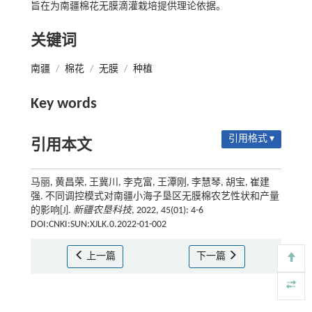
旨在为南疆棉花无膜滴灌栽培提供理论依据。
关键词
南疆
/
棉花
/
无膜
/
种植
Key words
引用格式 ▾
引用本文
马丽, 黄昌荣, 王冀川, 李克富, 王潭刚, 李慧琴, 胡宝, 崔建
强. 不同调控模式对南疆小海子垦区无膜棉农艺性状和产量
的影响[J].
新疆农垦科技
, 2022, 45(01): 4-6
DOI:CNKI:SUN:XJLK.0.2022-01-002
上一篇
下一篇