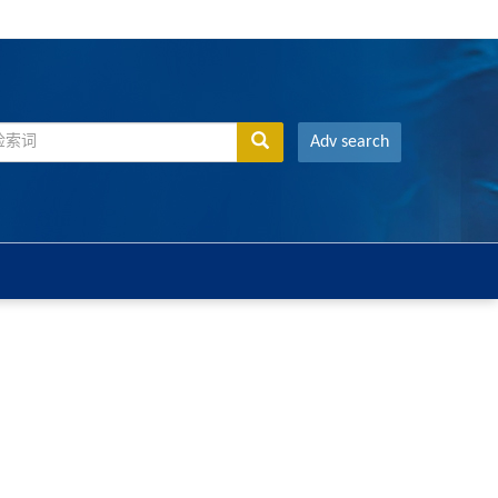
Adv search