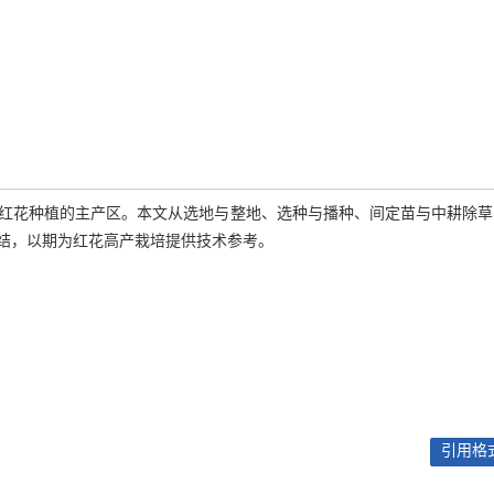
红花种植的主产区。本文从选地与整地、选种与播种、间定苗与中耕除草
结，以期为红花高产栽培提供技术参考。
引用格式