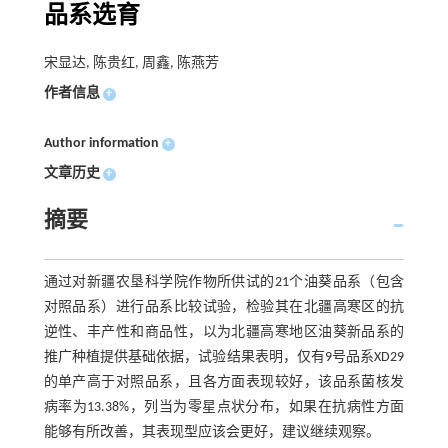
品系选育
宋显达, 陈贵红, 周鑫, 陈燕芳
作者信息
+
Author information
+
文章历史
+
摘要
通过对新疆农垦科学院作物所供试的21个油葵品系（包含
对照品系）进行品系比较试验，检验其在北疆高寒区的抗
逆性、丰产性和商品性，以为北疆高寒地区油葵新品系的
推广种植提供基础依据，试验结果表明，仅有9号品系XD29
的单产高于对照品系，且各方面表现较好，该品系菌核发
病率为13.38%，列当为零星点状分布，如果在抗病性方面
能够有所改善，其表现型应该会更好，建议继续观察。