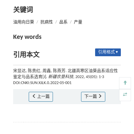
关键词
油用向日葵
/
抗病性
/
品系
/
产量
Key words
引用格式 ▾
引用本文
宋显达, 陈贵红, 周鑫, 陈燕芳. 北疆高寒区油葵品系适应性
鉴定与品系选育[J].
新疆农垦科技
, 2022, 45(05): 1-3
DOI:CNKI:SUN:XJLK.0.2022-05-001
上一篇
下一篇