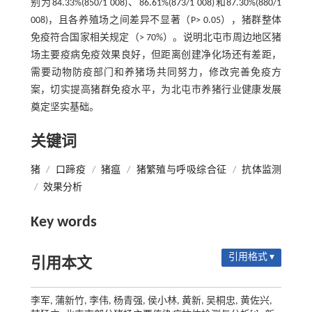
别为84.33%(850/1 008)、86.61%(873/1 008)和87.30%(880/1
008)，且各养殖场之间差异不显著（P> 0.05），猪群整体
免疫符合国家相关规定（> 70%）。说明北屯市周边地区猪
场主要疫病免疫效果良好，但距离创建净化场还有差距，
需要动物防疫部门和养猪场共同努力，修改完善免疫方
案，切实提高猪群免疫水平，为北屯市养猪行业健康发展
奠定坚实基础。
关键词
猪
/
口蹄疫
/
猪瘟
/
猪繁殖与呼吸综合征
/
抗体监测
/
效果分析
Key words
引用格式 ▾
引用本文
李军, 蒲新竹, 李伟, 杨青强, 侯小林, 黄新, 吴桐忠, 黄佐兴,