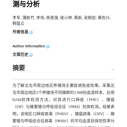
测与分析
李军, 蒲新竹, 李伟, 杨青强, 侯小林, 黄新, 吴桐忠, 黄佐兴,
韩猛立
作者信息
+
Author information
+
文章历史
+
摘要
为了解北屯市周边地区养猪场主要疫病免疫效果。采集北
屯市周边地区5个养猪场不同猪群的1 008份血清样本，应用
ELISA抗体检测方法，对其进行口蹄疫（FMD）、猪瘟
（CSF）与猪繁殖与呼吸综合征（PRRS）抗体检测。结果表
明，该地区口蹄疫病毒（FMDV）、猪瘟病毒（CSFV）、猪
繁殖与呼吸综合征病毒（PRSSV）的平均血清抗体阳性率分