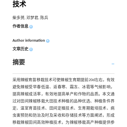
技术
柴多赟, 邓梦君, 陈兵
作者信息
+
Author information
+
文章历史
+
摘要
采用辣椒育苗移栽技术可使辣椒生育期提前20d左右，有效
避免辣椒受早春低温、返春寒、霜冻、冰雹等气候影响，
提高辣椒成活率，有效地提高单产和作物的品质。本文通
过对田间辣椒移栽大田技术种植的品种优选、种植条件界
定、温室育苗技术、田间定植技术、生育期栽培技术、病
虫害预防和防治及时及采收和存储技术等方面阐述，形成
移栽辣椒田间高效种植技术，为辣椒移栽高产种植提供参