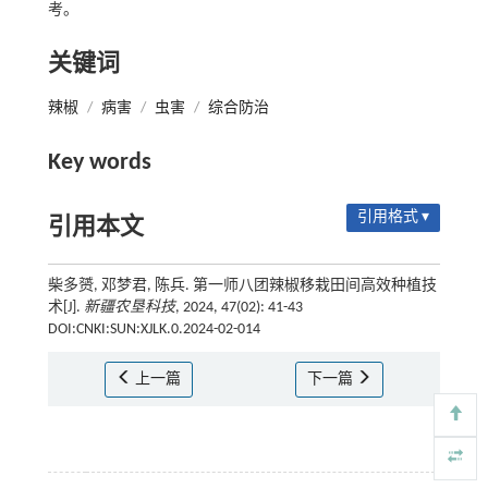
考。
关键词
辣椒
/
病害
/
虫害
/
综合防治
Key words
引用格式 ▾
引用本文
柴多赟, 邓梦君, 陈兵. 第一师八团辣椒移栽田间高效种植技
术[J].
新疆农垦科技
, 2024, 47(02): 41-43
DOI:CNKI:SUN:XJLK.0.2024-02-014
上一篇
下一篇