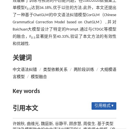
效缓解了训练与预测的不匹配问题，在CGED2020数据集上
单模型F
达到34.18%,优于以往的方法.此外，本文还提出
0.5
了一种基于ChatGLM的中文语法纠错模型CorGLM（Chinese
Grammatical Correction Model based on ChatGLM）,并对
Baichuan大模型设计了特定的Prompt.通过与CTDGC等模型
的融合，F
显著提升至40.33%,验证了本文方法的有效性
0.5
和优越性.
关键词
中文语法纠错
/
类型依赖关系
/
两阶段训练
/
大规模语
言模型
/
模型融合
Key words
引用格式 ▾
引用本文
许婉秋, 曲维光, 魏庭新, 谷静平, 顾彦慧, 周俊生. 基于类型