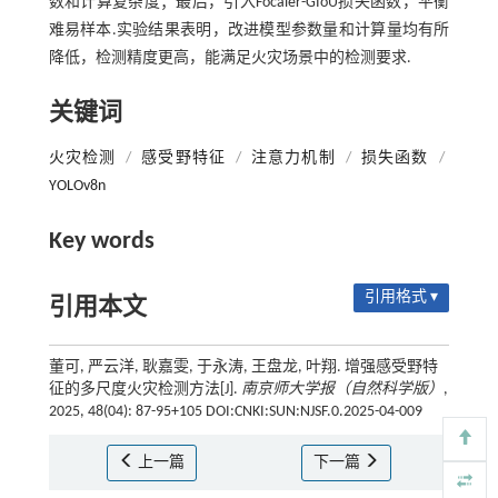
数和计算复杂度；最后，引入Focaler-GIoU损失函数，平衡
难易样本.实验结果表明，改进模型参数量和计算量均有所
降低，检测精度更高，能满足火灾场景中的检测要求.
关键词
火灾检测
/
感受野特征
/
注意力机制
/
损失函数
/
YOLOv8n
Key words
引用格式 ▾
引用本文
董可, 严云洋, 耿嘉雯, 于永涛, 王盘龙, 叶翔. 增强感受野特
征的多尺度火灾检测方法[J].
南京师大学报（自然科学版）
,
2025, 48(04): 87-95+105 DOI:CNKI:SUN:NJSF.0.2025-04-009
上一篇
下一篇