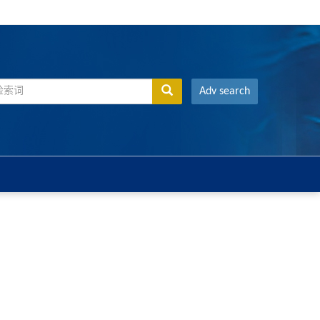
Adv search