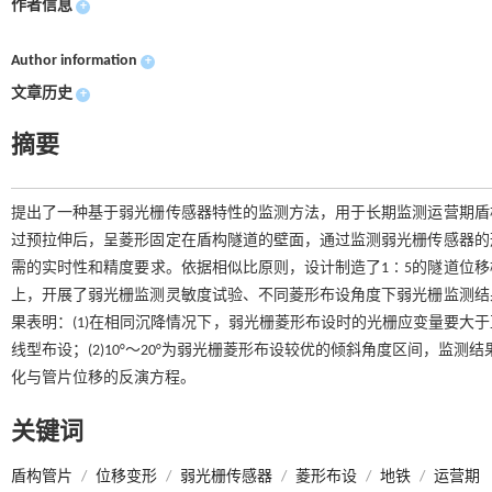
作者信息
+
Author information
+
文章历史
+
摘要
提出了一种基于弱光栅传感器特性的监测方法，用于长期监测运营期盾
过预拉伸后，呈菱形固定在盾构隧道的壁面，通过监测弱光栅传感器的
需的实时性和精度要求。依据相似比原则，设计制造了1∶5的隧道位
上，开展了弱光栅监测灵敏度试验、不同菱形布设角度下弱光栅监测结
果表明：(1)在相同沉降情况下，弱光栅菱形布设时的光栅应变量要大
线型布设；(2)10°～20°为弱光栅菱形布设较优的倾斜角度区间，监测
化与管片位移的反演方程。
关键词
盾构管片
/
位移变形
/
弱光栅传感器
/
菱形布设
/
地铁
/
运营期