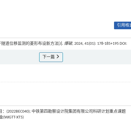
引用格式
伦. 用于隧道位移监测的菱形布设新方法[J].
爆破
, 2024, 41(01): 178-185+195 DOI:
下一篇
项目：(2022BEC040); 中铁第四勘察设计院集团有限公司科研计划重点课题
GTT-XT5)