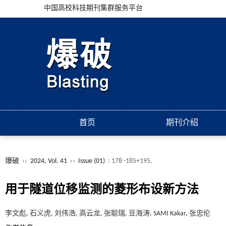
中国高校科技期刊集群服务平台
首页
期刊介绍
爆破
››
2024, Vol. 41
››
Issue (01)
: 178 -185+195.
用于隧道位移监测的菱形布设新方法
李文彪, 石义虎, 刘伟浩, 高云龙, 张聪瑞, 豆海涛, SAMI Kakar, 张忠伦