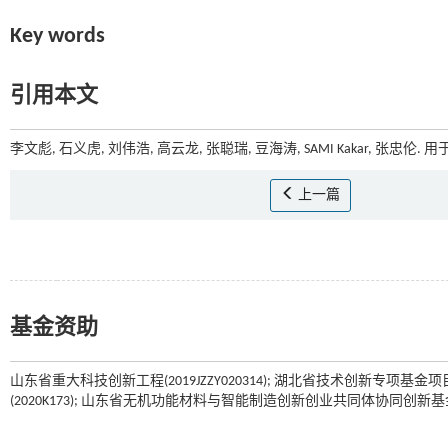
Key words
引用本文
李文彪, 石义虎, 刘伟浩, 高云龙, 张聪瑞, 豆海涛, SAMI Kakar, 张忠
上一篇
基金资助
山东省重大科技创新工程(2019JZZY020314); 湖北省技术创新专项基金
(2020K173); 山东省无机功能材料与智能制造创新创业共同体协同创新基金(WJ