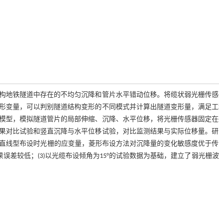
构地铁隧道中存在的不均匀沉降和管片水平错动位移。将缆状弱光栅传感
形变量，可以判别隧道结构变形的不同模式并计算出隧道变形量，满足工
移模型，模拟隧道管片的局部伸缩、沉降、水平位移，将光栅传感器固定在
果对比试验和竖直沉降与水平位移试验，对比监测结果与实际位移量。研
于直线型布设时光栅的应变量，菱形布设方法对沉降量的变化敏感度优于
结果误差较低；(3)以光缆布设倾角为15°的试验数据为基础，建立了弱光栅