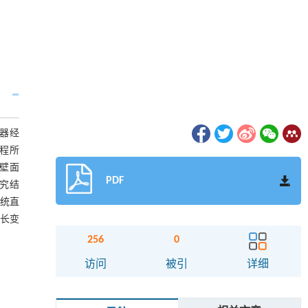
器经
程所
壁面
PDF
究结
传统直
波长变
256
0
访问
被引
详细