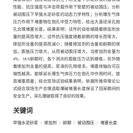
性能、抗压强度与冲击荷载作用下管壁的被动围压，分析
被动围压下早强水泥砂浆的动态力学特性；分析爆生气体
压力作用下堵塞物在炮孔中受力特性，给出大直径深孔炮
孔合理堵塞长度。结果表明：试件的自收缩随着掺加剂含
量的提高而增大；试件抗压强度随着龄期的增长而增大，
掺加剂含量的提高而减小；随着掺加剂的含量和龄期的增
加，膨胀压力增大，从而被动围压增大，当掺加剂含量为
4%、16 h龄期时，各个测点的膨胀压力达到峰值，另外随
着掺加剂含量的提高，浆液的孔隙增多，堵塞体轴向可压
缩性越高，能够延长爆生气体压力在炮孔中作用时间，提
高堵塞质量；综合现场试验结果表明，依据所推导理论公
式结合现场生产合理选取爆破堵塞长度保证了回采期间的
安全生产，深孔爆破取得了良好的效果。
关键词
早强水泥砂浆
/
掺加剂
/
龄期
/
被动围压
/
堵塞长度