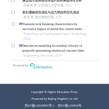
Copyright © Higher Education Press.
Powered by Beijing Magtech Co. Ltd
京ICP备12020869号-1
京ICP备150856号