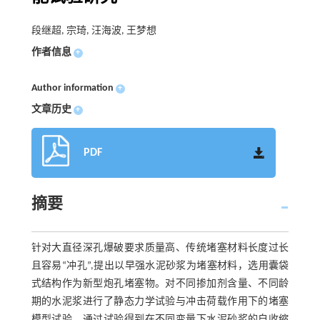
段继超, 宗琦, 汪海波, 王梦想
作者信息
+
Author information
+
文章历史
+
PDF
摘要
针对大直径深孔爆破要求质量高、传统堵塞材料长度过长
且容易“冲孔”,提出以早强水泥砂浆为堵塞材料，选用囊袋
式结构作为新型炮孔堵塞物。对不同掺加剂含量、不同龄
期的水泥浆进行了静态力学试验与冲击荷载作用下的堵塞
模型试验，通过试验得到在不同变量下水泥砂浆的自收缩