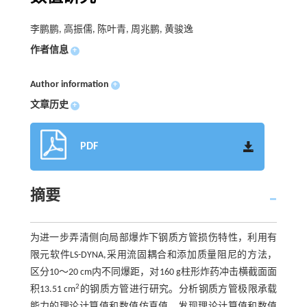
李鹏鹏, 高振儒, 陈叶青, 周兆鹏, 黄骏逸
作者信息
+
Author information
+
文章历史
+
PDF
摘要
为进一步弄清侧向局部爆炸下钢质方管损伤特性，利用有
限元软件LS-DYNA,采用流固耦合和添加质量阻尼的方法，
区分10～20 cm内不同爆距，对160 g柱形炸药冲击横截面面
2
积13.51 cm
的钢质方管进行研究。分析钢质方管极限承载
能力的理论计算值和数值仿真值，发现理论计算值和数值