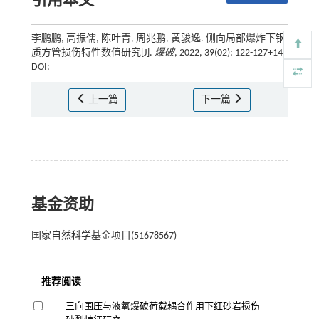
引用本文
李鹏鹏, 高振儒, 陈叶青, 周兆鹏, 黄骏逸. 侧向局部爆炸下钢
质方管损伤特性数值研究[J].
爆破
, 2022, 39(02): 122-127+146
DOI:
上一篇
下一篇
基金资助
国家自然科学基金项目(51678567)