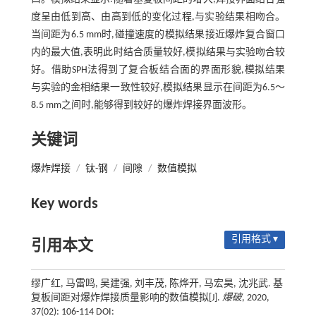
度呈由低到高、由高到低的变化过程,与实验结果相吻合。
当间距为6.5 mm时,碰撞速度的模拟结果接近爆炸复合窗口
内的最大值,表明此时结合质量较好,模拟结果与实验吻合较
好。借助SPH法得到了复合板结合面的界面形貌,模拟结果
与实验的金相结果一致性较好,模拟结果显示在间距为6.5～
8.5 mm之间时,能够得到较好的爆炸焊接界面波形。
关键词
爆炸焊接
/
钛-钢
/
间隙
/
数值模拟
Key words
引用格式 ▾
引用本文
缪广红, 马雷鸣, 吴建强, 刘丰茂, 陈烨开, 马宏昊, 沈兆武. 基
复板间距对爆炸焊接质量影响的数值模拟[J].
爆破
, 2020,
37(02): 106-114 DOI: