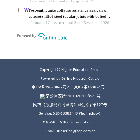
Copyright © Higher Education Press.
Powered by Beijing Magtech Co. Ltd
京ICP备12020869号-1
京ICP备150856号
京公网安备11010202008535号
网络出版服务许可证网出证(京)字第127号
Service: 010-58582445 (Technology);
010-58556485 (Subscription)
E-mail: subscribe@hep.com.cn