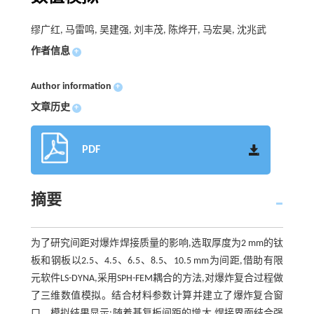
缪广红, 马雷鸣, 吴建强, 刘丰茂, 陈烨开, 马宏昊, 沈兆武
作者信息
+
Author information
+
文章历史
+
PDF
摘要
为了研究间距对爆炸焊接质量的影响,选取厚度为2 mm的钛
板和钢板以2.5、4.5、6.5、8.5、10.5 mm为间距,借助有限
元软件LS-DYNA,采用SPH-FEM耦合的方法,对爆炸复合过程做
了三维数值模拟。结合材料参数计算并建立了爆炸复合窗
口。模拟结果显示:随着基复板间距的增大,焊接界面结合强