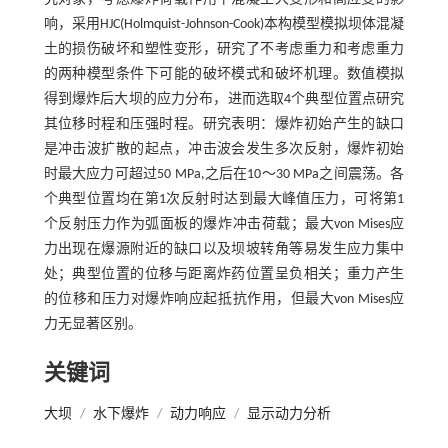
响，采用HJC(Holmquist-Johnson-Cook)本构模型模拟坝体混凝
土的损伤破坏和塑性变形，研究了不考虑重力和考虑重力
的两种模型条件下可能的破坏模式和破坏机理。数值模拟
得到爆炸后大坝的应力分布，进而选取4个典型位置点研究
其位移时程和压强时程。研究表明：爆炸初始产生的缺口
是冲击波扩散的起点，冲击波会发生多次反射，爆炸初始
时最大应力可超过50 MPa,之后在10～30 MPa之间震荡。各
个典型位置均在第1次反射时达到最大峰值压力，可将第1
个反射压力作为弧面板的爆炸冲击荷载；最大von Mises应
力出现在爆源附近的缺口以及坝坡转角等易发生应力集中
处；典型位置的位移与距离炸药位置呈负相关；重力产生
的位移和压力对爆炸响应起抵抗作用，但最大von Mises应
力无显著区别。
关键词
大坝
/
水下爆炸
/
动力响应
/
显示动力分析