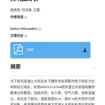
庞崇安, 刘玉锋, 王震
作者信息
+
Author information
+
文章历史
+
PDF
摘要
为了研究混凝土大坝在水下爆炸冲击荷载作用下的应力分
布和动力响应，利用ANSYS/LS-DYNA软件建立大坝结构爆炸
数值分析模型，包括炸药、水介质、空气介质、坝体混凝
土、岩石五个部分。选取底宽60 m、高85 m的大坝作为研
究对象，考虑爆炸荷载作用下混凝土大变形和高应变的影