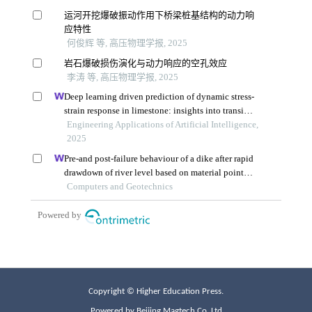
Copyright © Higher Education Press.
Powered by Beijing Magtech Co. Ltd