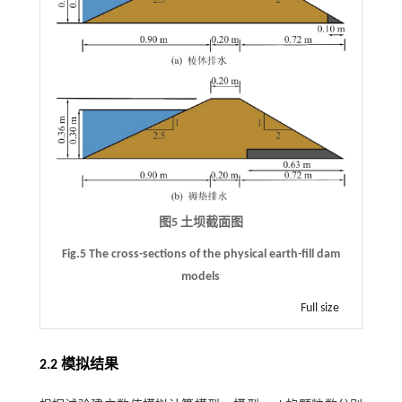
图5 土坝截面图
Fig.5 The cross-sections of the physical earth-fill dam
models
Full size
2.2 模拟结果