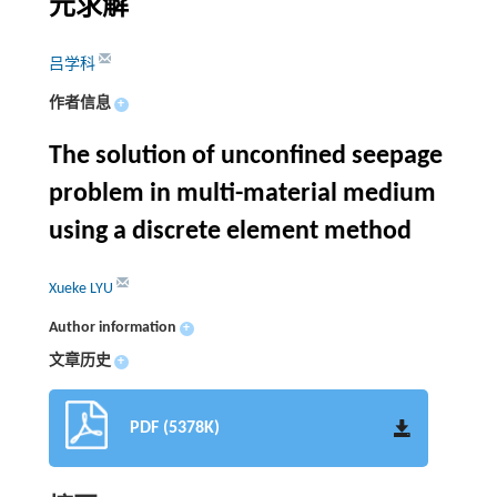
元求解
吕学科
作者信息
+
The solution of unconfined seepage
problem in multi-material medium
using a discrete element method
Xueke LYU
Author information
+
文章历史
+
PDF (5378K)