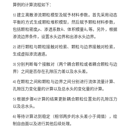
算例的计算流程如下：
1) 建立离散渗流颗粒模型及赋予材料参数。首先采用动态
平衡的方式生成颗粒堆积模型，然后赋予颗粒材料参数，
包括颗粒密度
ρ
、渗透系数
k
、体积模量
k
等。另外，根据
ρ
k
k
v
v
渗流边界条件，设置水头边界和出渗水头边界。
2) 进行颗粒与颗粒接触对检索、颗粒与边界接触对检索，
生成虚拟渗流通道。
3) 分别判断每个接触对（两个耦合颗粒或者耦合颗粒与边
界）之间是否存在孔隙压力差以及水头差。
4) 在颗粒之间和颗粒与边界之间分别进行流体流量计算、
孔隙压力变化量的计算以及总水头的变化量的计算。
5) 根据步骤4)计算的结果更新耦合颗粒位置处的孔隙压力
以及总水头。
6) 等待计算达到稳定（相邻两步的水头差小于阈值），绘
制自由面以及进行其他后续处理。