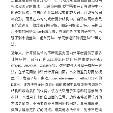
法相互结合的混合方法
。有限元法主要包括自适应网
[
14
]
格法和固定网格法，自适应网格法
需要在计算过程中不
断更新网格，当自由面计算过程变化较大时，可能导致网
格变形，而且在非均匀或者复杂结构中，自适应网格会改
变介质边界，很难达到稳定解。固定网格法自Neuman提出
用不变的网络Galperin法以来，在国内外学者的研究中，出
[
15
]
现了剩余流量法、虚单元法、单元渗透矩阵调整法
等方
法。
近年来，计算机技术的不断发展为国内外学者提供了很多
计算软件。目前计算无压渗流问题的软件主要有Midas
GTSNX、ABAQUS、COMSOL等，这些软件大多基于有限元方
法，在单元网格中迭代计算自由面。本文借鉴孔隙网络模
[
16
]
型
，发展了基于离散元(discrete element method, DEM)的
DSEM。该方法在无压渗流问题的求解中具有能够考虑复杂
结构和非均质性的优势。该方法适用于瞬态和稳态渗流的
模拟，也适用于求解自由面的位置，边界条件设置较其他
方法更简单，不需要额外考虑网络的问题，具有精度高、
数值求解稳定性好的特点。与其他方法相比，对于不连续