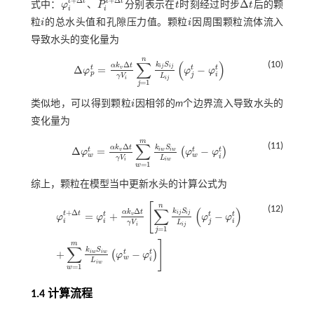
+
Δ
+
Δ
t
t
t
t
Δ
式中：
φ
、
P
分别表示在
t
时刻经过时步
t
后的颗
φ
i
t
+
∆
t
P
i
t
+
∆
t
t
∆
t
i
i
粒
i
的总水头值和孔隙压力值。颗粒
i
因周围颗粒流体流入
i
i
导致水头的变化量为
n
∑
(
)
(10)
Δ
k
S
α
k
t
i
j
i
j
Δ
=
−
t
t
t
v
φ
φ
φ
∆
φ
p
t
=
α
k
v
∆
t
γ
V
i
∑
j
=
1
n
k
i
j
S
i
j
L
i
j
φ
j
t
-
φ
i
t
p
j
i
γ
V
L
i
i
j
=
1
j
类似地，可以得到颗粒
i
因相邻的
m
个边界流入导致水头的
i
变化量为
m
∑
(11)
Δ
α
k
t
k
S
Δ
=
−
t
t
t
(
)
v
i
w
i
w
φ
φ
φ
∆
φ
w
t
=
α
k
v
∆
t
γ
V
i
∑
w
=
1
m
k
i
w
S
i
w
L
i
w
φ
w
t
-
φ
i
t
w
w
i
γ
V
L
i
i
w
=
1
w
综上，颗粒在模型当中更新水头的计算公式为
[
n
(12)
∑
(
)
Δ
k
S
α
k
t
+
Δ
i
j
i
j
t
t
=
+
−
t
t
t
v
φ
φ
φ
φ
i
i
j
i
γ
V
L
i
i
j
=
1
j
φ
i
t
+
∆
t
=
φ
i
t
+
α
k
v
∆
t
γ
V
i
∑
j
=
1
n
k
i
j
S
i
j
L
i
j
φ
j
t
-
φ
i
t
+
∑
w
=
1
m
k
i
w
S
i
w
L
i
w
φ
w
t
-
φ
]
m
∑
k
S
+
−
t
t
(
)
i
w
i
w
φ
φ
w
i
L
i
w
=
1
w
1.4 计算流程