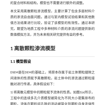
的复合材料和结构，模型也不需要进行额外的调整。
本文采用离散颗粒渗流模型，主要计算了包含多层材料介
质的渗流自由面问题。通过与室内模型试验结果和其他数
值方法结果进行比较，验证了该模型的有效性。通过本研
究，期望为地质工程中多种材料介质的渗流问题提供新的
数值模拟方法，并为未来相关研究提供有益的参考。
1 离散颗粒渗流模型
1.1 模型假设
DSEM是在DEM的基础上，将原本存属于岩土体颗粒缝隙之
间液体的性质赋予离散颗粒，岩土体中的渗流通过颗粒接
触对进行传递，具体假设如下：
1) 将离散元模型中的颗粒赋予流体的性质。如
图1
(a)所示，
工程中的连续多孔介质模型被简化为不同大小密集排布的
颗粒，流体在颗粒间孔隙的流动被简化到颗粒自身流体性