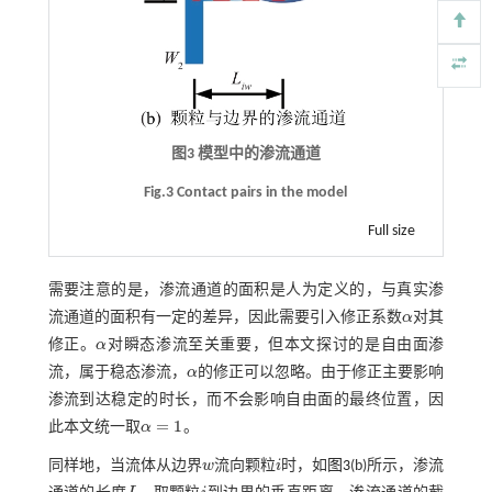
图3 模型中的渗流通道
Fig.3 Contact pairs in the model
Full size
需要注意的是，渗流通道的面积是人为定义的，与真实渗
流通道的面积有一定的差异，因此需要引入修正系数
α
对其
α
修正。
α
对瞬态渗流至关重要，但本文探讨的是自由面渗
α
流，属于稳态渗流，
α
的修正可以忽略。由于修正主要影响
α
渗流到达稳定的时长，而不会影响自由面的最终位置，因
=
1
此本文统一取
α
。
α
=
1
同样地，当流体从边界
w
流向颗粒
i
时，如
图3
(b)所示，渗流
w
i