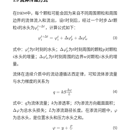
1.3 流体传递方式
在DSEM中，每个颗粒可能会因为来自不同周围颗粒和周围
Δ
边界的流体流入和流出，设
t
时刻后，经过一个时步
t
颗
t
∆
t
+
Δ
t
t
粒
i
的水头为
φ
，计算公式如下：
i
φ
i
t
+
∆
t
i
+
Δ
t
t
=
+
Δ
+
Δ
t
t
t
φ
φ
φ
φ
(3)
φ
i
t
+
∆
t
=
φ
i
t
+
∆
φ
p
t
+
∆
φ
w
t
p
w
i
i
Δ
t
t
式中：
φ
为
t
时刻的水头；
φ
为
t
时刻周围的颗粒
p
对颗粒
φ
i
t
t
∆
φ
p
t
t
p
p
i
Δ
t
i
水头的增量；
φ
为
t
时刻周围的边界
w
对颗粒
i
水头的增
i
∆
φ
w
t
t
w
i
w
量。
流体在连续介质中的流动遵循达西定律，可知流体渗流量
与水力梯度的关系为
Δ
φ
=
(4)
q
k
S
q
=
k
S
∆
φ
L
L
式中：
q
为流体流量；
k
为渗透率；
S
为渗流方向截面面积；
q
k
S
Δ
φ
为总水头损失；
L
为渗流路径长度。在渗流问题中，
φ
∆
φ
L
φ
为总水头，是位置水头和压力水头之和。
P
=
+
φ
y
(5)
φ
=
y
+
P
γ
γ