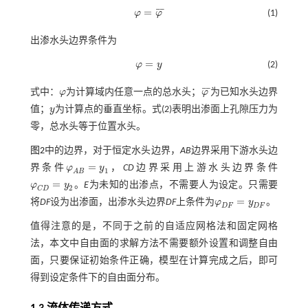
¯
¯
=
φ
φ
(1)
φ
=
φ
¯
出渗水头边界条件为
=
φ
y
(2)
φ
=
y
¯
¯
式中：
φ
为计算域内任意一点的总水头；
φ
为已知水头边界
φ
φ
¯
值；
y
为计算点的垂直坐标。
式(2)
表明出渗面上孔隙压力为
y
零，总水头等于位置水头。
图2
中的边界，对于恒定水头边界，
AB
边界采用下游水头边
=
界条件
φ
y
，
CD
边界采用上游水头边界条件
φ
A
B
=
y
1
1
A
B
=
φ
y
。
E
为未知的出渗点，不需要人为设定。只需要
φ
C
D
=
y
2
2
C
D
=
将
DF
设为出渗面，出渗水头边界
DF
上条件为
φ
y
。
φ
D
F
=
y
D
F
D
F
D
F
值得注意的是，不同于之前的自适应网格法和固定网格
法，本文中自由面的求解方法不需要额外设置和调整自由
面，只要保证初始条件正确，模型在计算完成之后，即可
得到设定条件下的自由面分布。