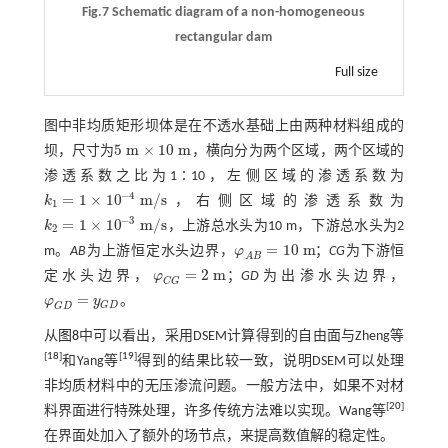
Fig.7 Schematic diagram of a non-homogeneous
rectangular dam
Full size
图中非均质矩形坝体是在不透水基础上由两种材料组成的
5
m
×
10
m
坝，尺寸为
，横向分为两个区域，两个区域的
5
m
×
10
m
渗透系数之比为1∶10，左侧区域的渗透系数为
−
4
=
1
×
10
m
/
s
k
，右侧区域的渗透系数为
k
1
=
1
×
10
-
4
m
/
s
1
−
3
=
1
×
10
m
/
s
k
，上游总水头为10 m，下游总水头为2
k
2
=
1
×
10
-
3
m
/
s
2
=
10
m
m。
AB
为上游恒定水头边界，
φ
；
CG
为下游恒
φ
A
B
=
10
m
A
B
=
2
m
定水头边界，
φ
；
GD
为出渗水头边界，
φ
C
G
=
2
m
C
G
=
φ
y
。
φ
G
D
=
y
G
D
G
D
G
D
从
图8
中可以看出，采用DSEM计算得到的自由面与Zheng等
[
18
]
[
19
]
和Yang等
得到的结果比较一致，说明DSEM可以处理
非均质材料中的无压渗流问题。一般方法中，如果不对材
[
20
]
料界面进行特殊处理，许多传统方法难以实现。Wang等
在界面处加入了额外的场节点，来提高数值解的稳定性。