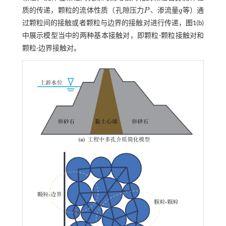
质的传递，颗粒的流体性质（孔隙压力
P
、渗流量
q
等）通
P
q
过颗粒间的接触或者颗粒与边界的接触对进行传递，
图1
(b)
中展示模型当中的两种基本接触对，即颗粒-颗粒接触对和
颗粒-边界接触对。