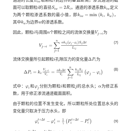
通道的长度
L
取颗粒
i
到边界的垂直距离，渗流通道的截
L
i
w
i
i
w
=
2
面可以取颗粒
i
的直径
S
R
。通道的渗透系数
k
定义
i
S
i
w
=
2
R
i
k
i
w
i
w
i
i
w
=
m
i
n
(
,
)
为两个颗粒渗透系数的最小值，即
k
k
k
，
k
i
w
=
m
i
n
(
k
i
,
k
w
)
i
w
i
w
其中
k
为边界
w
的渗透系数。
k
w
w
w
因此，颗粒
i
与周围
n
个颗粒之间的流体交换量
V
为
i
n
V
j
→
i
→
j
i
n
−
Δ
∑
(7)
(
)
α
k
φ
φ
S
t
i
j
i
j
j
i
=
V
V
j
→
i
=
∑
j
=
1
n
α
k
i
j
φ
j
-
φ
i
S
i
j
∆
t
L
i
j
→
j
i
L
i
j
=
1
j
Δ
流体交换量所引起颗粒
i
孔隙压力的变化量
P
为
i
∆
P
i
i
n
∑
(8)
Δ
V
k
S
α
k
t
→
j
i
i
j
i
j
Δ
=
=
−
(
)
v
P
k
φ
φ
∆
P
i
=
k
v
V
j
→
i
V
i
=
α
k
v
∆
t
V
i
∑
j
=
1
n
k
i
j
S
i
j
L
i
j
φ
j
-
φ
i
i
v
j
i
V
V
L
i
i
i
j
=
1
j
式中：
φ
和
φ
分别为颗粒
i
和颗粒
j
的总水头；
α
为修正系
φ
i
φ
j
i
j
α
i
j
数，用于修正渗流通道截面面积。
由于颗粒的位置不发生变化，所以颗粒所处位置总水头的
变化量只取决于压力水头，即
1
+
Δ
+
Δ
t
t
t
t
t
−
=
−
t
(
)
φ
φ
P
P
(9)
φ
i
t
+
∆
t
-
φ
i
t
=
1
γ
P
i
t
+
∆
t
-
P
i
t
i
i
i
i
γ