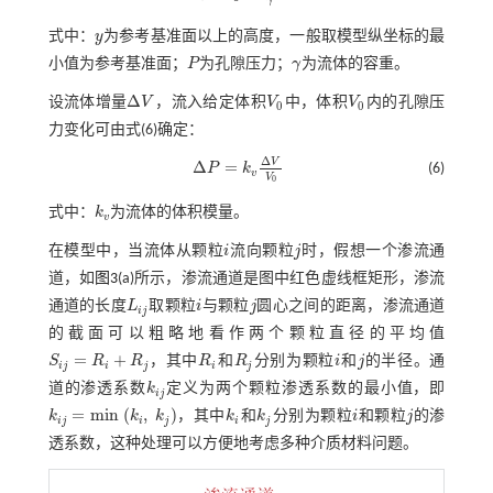
式中：
y
为参考基准面以上的高度，一般取模型纵坐标的最
y
小值为参考基准面；
P
为孔隙压力；
γ
为流体的容重。
P
γ
Δ
设流体增量
V
，流入给定体积
V
中，体积
V
内的孔隙压
∆
V
V
0
V
0
0
0
力变化可由
式(6)
确定：
Δ
V
Δ
=
P
k
(6)
∆
P
=
k
v
∆
V
V
0
v
V
0
式中：
k
为流体的体积模量。
k
v
v
在模型中，当流体从颗粒
i
流向颗粒
j
时，假想一个渗流通
i
j
道，如
图3
(a)所示，渗流通道是图中红色虚线框矩形，渗流
通道的长度
L
取颗粒
i
与颗粒
j
圆心之间的距离，渗流通道
L
i
j
i
j
i
j
的截面可以粗略地看作两个颗粒直径的平均值
=
+
S
R
R
，其中
R
和
R
分别为颗粒
i
和
j
的半径。通
S
i
j
=
R
i
+
R
j
R
i
R
j
i
j
i
j
i
j
i
j
道的渗透系数
k
定义为两个颗粒渗透系数的最小值，即
k
i
j
i
j
=
m
i
n
(
,
)
k
k
k
，其中
k
和
k
分别为颗粒
i
和颗粒
j
的渗
k
i
j
=
m
i
n
(
k
i
,
k
j
)
k
i
k
j
i
j
i
j
i
j
i
j
透系数，这种处理可以方便地考虑多种介质材料问题。