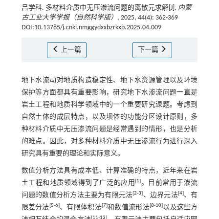
吕学科. 多材料介质中无压渗流问题的离散元求解[J].
内蒙
古工业大学学报（自然科学版）
, 2025, 44(4): 362-369
DOI:10.13785/j.cnki.nmggydxxbzrkxb.2025.04.009
上一篇
下一篇
地下水流动对地质构造稳定性、地下水资源管理以及环境
保护等方面都具有重要影响，研究地下水渗流问题一直是
岩土工程和地质科学领域中的一个重要研究课题。考虑到
自然土体的成层特点，以及坝体的功能分区设计原则，多
种材料介质中无压渗流问题是经常遇到的情形，也是分析
的难点。因此，对多种材料介质中无压渗流行为进行深入
研究具有重要的理论和实际意义。
数值分析方法具有成本低、计算准确的特点，近年来在岩
[
1
]
土工程和地质领域得到了广泛的应用
。目前常用于渗流
[
2
-
3
]
[
4
]
问题的数值分析方法主要为有限元法
、边界元法
、有
[
5
-
6
]
[
7
]
[
8
-
10
]
限差分法
、有限体积法
和数值流形法
以及这些方
[
11
-
13
]