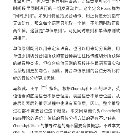
完全可行，“何为音”也有明确答案，即语音是可以在一个
时间段里同时进行的一组发音动作。这个定义Hoard称为
“同时原则”。如果用特征指发音动作、用正负值分别指有
无该动作，那么每个语音只能取一个值，不能同时取正反
两个值，这就是“单值原则”。可见同时原则和单值原则效
果相同。
单值原则既可以用来定义语音，也可以用来切分音段。用
单值原则切分音段所获的辅音种类往往比传统切分所获得
的辅音种类多，但符合单值原则的音段往往跟语音事实和
音系规则更加吻合，因此，符合单值原则的音位分析比传
统的音位分析更加优越。
［
29
］
马秋武、王平
指出，根据Chomsky和Halle的理论，英
语语素的底层语音不是音位层，表层语音不是音位层，从
底层到表层的推导过程中也没有音位层，因此，整个推导
过程都不需要音位这个概念。本文同意他们对Chomsky和
Halle理论的评价：传统的音位分析方法的确有不少缺点，
Chomsky和Halle的推导过程的确不需要音位概念。不过本文