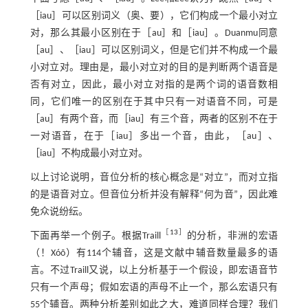
［iau］可以区别词义（奥、要），它们构成一个最小对立
对，那么其最小区别在于［au］和［iau］。Duanmu同意
［au］、［iau］可以区别词义，但是它们并不构成一个最
小对立对。理由是，最小对立对的目的是判断两个语音是
否有对立，因此，最小对立对指的是两个词的语音数相
同，它们唯一的区别在于其中只有一对语音不同，可是
［au］有两个音，而［iau］有三个音，两者的区别不在于
一对语音，在于［iau］多出一个音，由此，［au］、
［iau］不构成最小对立对。
以上讨论说明，音位分析的核心概念是“对立”，而对立指
的是语音对立。但音位分析并没有解释“何为音”，因此难
免众说纷纭。
［
13
］
下面再举一个例子。根据Traill
的分析，非洲的宏语
（！Xóõ）有114个辅音，这是文献中辅音数量最多的语
言。不过Traill又说，以上分析基于一个假设，即宏语音节
只有一个声母；假如宏语的声母不止一个，那么宏语只有
55个辅音。两种分析差别如此之大，难道同样合理？我们