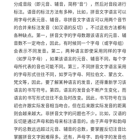
分成音段（即元音、辅音，简称“音”），然后对音段进行
标注。语音的标注方法有多种，比如，拼音文字语言可以
用字母代表元音、辅音，非拼音文字语言可以用两个音节
的合并来标注发音（如汉语的反切）。不过这些方法都有
各种缺点。第一，拼音文字的字母数跟该语言的元音、辅
音数不一定吻合，因此，有时候同一个字母（或字母组）
会表示不同发音。第二，两种语言即使采用同样的字母
（如罗马字母），如果该语言的元音、辅音不同，每个字
母所代表的音也可能不同。第三，不同拼音文字语言采用
的字母形式往往不同，如罗马字母、阿拉伯文、蒙古文、
梵文等，因此，要了解某种语言的发音，还得重新学习该
语言的书写符号。第四，语言的发音会不断产生变化，而
语言的书写形式往往不会及时改变。因此，书写符号在当
初也许跟实际发音相当吻合，但在后来跟实际发音的距离
则会越来越大。非拼音文字的问题也不少。比如，汉语的
反切是通过声母和韵母来标注语音的。由于声母字和韵母
字的总数远远超过元音、辅音的总数，要掌握反切注音比
掌握拼音文字困难得多。还有，声母字、韵母字的发音也