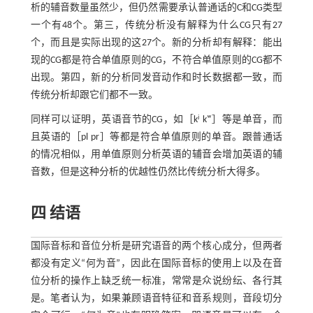
析的辅音数量虽然少，但仍然需要承认普通话的C和CG类型
一个有48个。第三，传统分析没有解释为什么CG只有27
个，而且是实际出现的这27个。新的分析却有解释：能出
现的CG都是符合单值原则的CG，不符合单值原则的CG都不
出现。第四，新的分析同发音动作和时长数据都一致，而
传统分析却跟它们都不一致。
同样可以证明，英语音节的CG，如［kʲ kʷ］等是单音，而
且英语的［pl pr］等都是符合单值原则的单音。跟普通话
的情况相似，用单值原则分析英语的辅音会增加英语的辅
音数，但是这种分析的优越性仍然比传统分析大得多。
四 结语
国际音标和音位分析是研究语音的两个核心成分，但两者
都没有定义“何为音”，因此在国际音标的使用上以及在音
位分析的操作上缺乏统一标准，常常是众说纷纭、各行其
是。笔者认为，如果兼顾语音特征和音系规则，音段切分