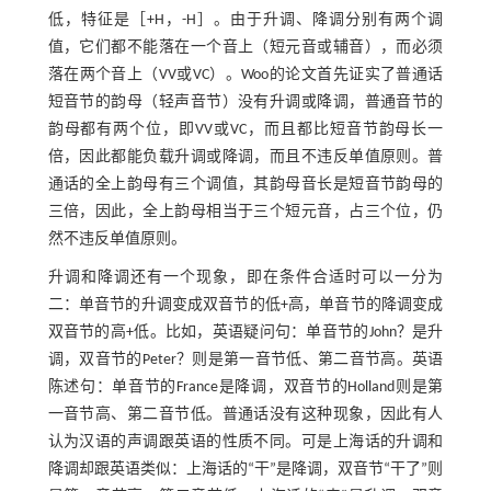
低，特征是［+H，-H］。由于升调、降调分别有两个调
值，它们都不能落在一个音上（短元音或辅音），而必须
落在两个音上（VV或VC）。Woo的论文首先证实了普通话
短音节的韵母（轻声音节）没有升调或降调，普通音节的
韵母都有两个位，即VV或VC，而且都比短音节韵母长一
倍，因此都能负载升调或降调，而且不违反单值原则。普
通话的全上韵母有三个调值，其韵母音长是短音节韵母的
三倍，因此，全上韵母相当于三个短元音，占三个位，仍
然不违反单值原则。
升调和降调还有一个现象，即在条件合适时可以一分为
二：单音节的升调变成双音节的低+高，单音节的降调变成
双音节的高+低。比如，英语疑问句：单音节的John？是升
调，双音节的Peter？则是第一音节低、第二音节高。英语
陈述句：单音节的France是降调，双音节的Holland则是第
一音节高、第二音节低。普通话没有这种现象，因此有人
认为汉语的声调跟英语的性质不同。可是上海话的升调和
降调却跟英语类似：上海话的“干”是降调，双音节“干了”则