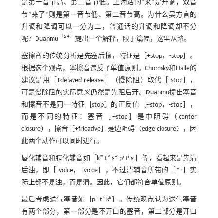
是第一音节高、第二音节低。上海话的“来”是升调，双音
节“来了”则是第一音节低、第二音节高。为什么吴方言的
升调和降调可以一分为二，普通话的升调和降调却不分
［
24
］
呢？Duanmu
提出一个解释，限于篇幅，这里从略。
塞擦音的传统分析是先塞后擦，特征是［+stop，-stop］。
根据这个观点，塞擦音违反了单值原则。Chomsky和Halle的
建议是用［+delayed release］（慢除阻）取代［-stop］，
可是慢除阻的实际意义仍然是先阻后开。Duanmu提出塞音
和擦音不是同一特征［stop］的正反值［+stop，-stop］，
而是不同的特征：塞音［+stop］是中阻碍（center
closure），擦音［+fricative］是边阻碍（edge closure），因
此两个动作可以同时进行。
唇化辅音和腭化辅音如［kʷ tʷ sʷ pʲ tʲ sʲ］等，看起来是先清
后浊，即［-voice，+voice］，不过清辅音所带的［ʷ ʲ］实
际上都不是浊，而是清。因此，它们都符合单值原则。
最后考虑送气塞音如［pʰ tʰ kʰ］。传统观点认为送气塞音
有两个部分，第一部分是不开口的塞音，第二部分是开口