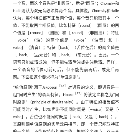
一个音，而这个音先是“非圆唇”、后是“圆唇”；Chomsky和
Halle则认为双元音必须算两个音。具体说，Chomsky和Halle
认为，每个特征都有正反两个值，每个音只能取其中一个
值，不能取两个相反值。比如特征［round］（圆唇）的两
个值是［+round］（圆唇）和［-round］（非圆唇）；特征
［voice］（浊）的两个值是［+voice］（浊音）和［-
voice］（清音）；特征［back］（舌位在后）的两个值是
［+back］（后元音）和［-back］（前元音）。因此，一个
语音只能或清或浊，但不能先清后浊或先浊后清。同样，
一个语音的舌位可前可后，但不能先前再后，或先后再
前。下面把这个要求称为“单值原则”。
［
16
］
“单值原则”源于Jakobson
对语音的定义，即语音是一
［
17
］
组“同时产生”的语音特征。Hoard
将该定义称之为“同
时原则”（principle of simultaneity）。由于特征的相反值不
可能同时产生，比如声带不能同时既是［+voice］又是［-
voice］，舌位也不能同时既是［-back］又是［+back］），
其原则跟单值原则的实际效果相同，即一个音只能取特征
的一个值，不能取特征的两个值。根据这个观点，双元音