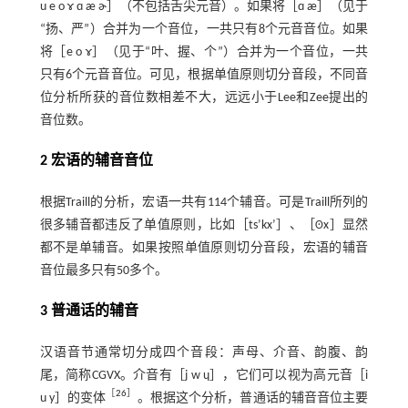
u e o ɤ ɑ æ ɚ］（不包括舌尖元音）。如果将［ɑ æ］（见于
“扬、严”）合并为一个音位，一共只有8个元音音位。如果
将［e o ɤ］（见于“叶、握、个”）合并为一个音位，一共
只有6个元音音位。可见，根据单值原则切分音段，不同音
位分析所获的音位数相差不大，远远小于Lee和Zee提出的
音位数。
2 宏语的辅音音位
根据Traill的分析，宏语一共有114个辅音。可是Traill所列的
很多辅音都违反了单值原则，比如［tsʼkxʼ］、［ʘx］显然
都不是单辅音。如果按照单值原则切分音段，宏语的辅音
音位最多只有50多个。
3 普通话的辅音
汉语音节通常切分成四个音段：声母、介音、韵腹、韵
尾，简称CGVX。介音有［j w ɥ］，它们可以视为高元音［i
［
26
］
u y］的变体
。根据这个分析，普通话的辅音音位主要