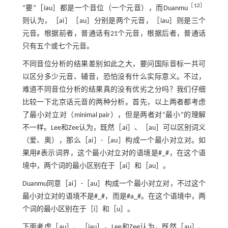
［
12
］
“要”［iau］都是一个音位（一个元音），而Duanmu
则认为，［ai］［au］分别是两个元音，［iau］则是三个
元音。根据前者，普通话有21个元音，根据后者，普通话
只有五个或七个元音。
不同音位分析的结果差别如此之大，要问国际音标一共可
以区分多少元音、辅音，恐怕没有什么实际意义。不过，
难道不同音位分析的结果真的没有优劣之分吗？我们仔细
比较一下北京话元音的两种分析。首先，以上两者都考虑
了最小对立对（minimal pair），但是两者对“最小”的理解
不一样。Lee和Zee认为，既然［ai］、［au］可以区别词义
（爱、奥），那么［ai］-［au］构成一个最小对立对。如
果用#表示词界，这个最小对立对的语境是#_#，在这个语
境中，两个词的最小区别在于［ai］和［au］。
Duanmu同意［ai］-［au］构成一个最小对立对，不过这个
最小对立对的语境不是#_#，而是#a_#。在这个语境中，两
个词的最小区别在于［i］和［u］。
下面考虑［au］、［iau］。Lee和Zee认为，既然［au］、