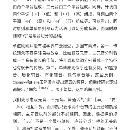
由两个单音组成，三元音由三个单音组成。同样，升调由
两个平调［-H］（低）和［+H］（高）组成，降调由两个
平调［+H］（高）和［-H］（低）组成等。可以看出，同
时原则和单值原则都认为话语可以切分成音段，而同时原
则的“时”是语音切分的基础。
单值原则并没有被学界广泛接受，原因有两点。第一，传
统观念不容易轻易被改变。比如将双元音、三元音分别看
成一个音有很长的传统，将升调和降调分别看成一个特征
也有很长的传统。第二，单值原则似乎还有反例，如塞擦
音、唇化辅音、腭化辅音、送气塞音等。这些反例，
Chomsky和Halle虽然没有提出满意的解释，但后续研究逐渐
［
18
-
19
］
都提出了解释
。限于篇幅，这里略举几例。
我们先考虑双元音、三元音。普通话的“奥”［au］、“要”
［iau］相互押韵，而押韵只要求两个音节的主元音和韵尾
相同，主元音以前的部分不必相同。因此，根据押韵规
则，［iau］不是一个最小单位，应该分成与押韵无关的
［i］和与押韵有关的［au］。另外，普通话的韵母（不包