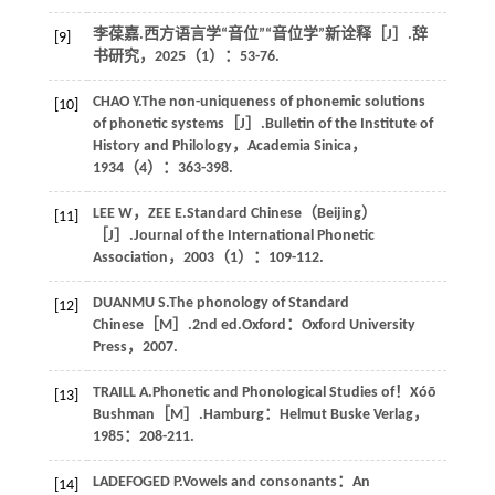
李葆嘉.西方语言学“音位”“音位学”新诠释［J］.辞
[9]
书研究，2025（1）：53-76.
CHAO Y.The non-uniqueness of phonemic solutions
[10]
of phonetic systems［J］.Bulletin of the Institute of
History and Philology，Academia Sinica，
1934（4）：363-398.
LEE W，ZEE E.Standard Chinese（Beijing）
[11]
［J］.Journal of the International Phonetic
Association，2003（1）：109-112.
DUANMU S.The phonology of Standard
[12]
Chinese［M］.2nd ed.Oxford：Oxford University
Press，2007.
TRAILL A.Phonetic and Phonological Studies of！Xóõ
[13]
Bushman［M］.Hamburg：Helmut Buske Verlag，
1985：208-211.
LADEFOGED P.Vowels and consonants：An
[14]