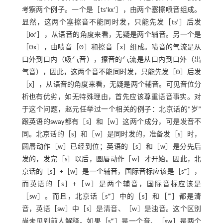
考察两个例子。一个是［ts’kx’］，由两个塞擦喷音组成。
显然，这两个塞擦音不能同时发，只能先发［ts’］后发
［kx’］，从语音的角度来看，无疑是两个辅音。另一个是
［ʘx］，由啧音［ʘ］和擦音［x］组成。啧音的气流是从
口外到口内（吸气音），擦音的气流是从口内到口外（出
气音），因此，这两个音不能同时发，只能先发［ʘ］后发
［x］，从语音的角度来看，无疑是两个辅音。可见音位分
析也有优劣，如无特殊理由，首先应该尊重语音事实。对
于这个问题，赵元任举过一个相关的例子：北京话的“岁”
跟英语的sway都有［s］和［w］这两个成分，可是发音不
同。北京话的［s］和［w］是同时发的，准备发［s］时，
圆唇动作［w］已经到位；英语的［s］和［w］是分先后
发的，发完［s］以后，圆唇动作［w］才开始。因此，北
京话的［s］+［w］是一个辅音，国际音标应该是［sʷ］，
而英语的［s］+［w］是两个辅音，国际音标应该是
［sw］。而且，北京话［sʷ］中的［s］和［ʷ］都是清
音，英语［sw］中［s］是清音、［w］是浊音。这个区别
尚未见到前人解释。如果［sʷ］是一个音、［sw］是两个