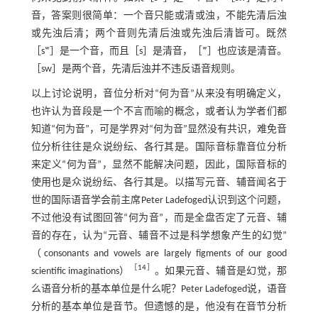
音，答案则很简单：一个音只能或清或浊，不能先清后浊
或先浊后清；两个音则先清后浊或先浊后清皆可。既然
［sʷ］是一个音，而且［s］是清音，［ʷ］也应该是清音。
［sw］是两个音，先清后浊并不违反语音规则。
以上讨论说明，音位分析对“何为音”从来没有明确定义，
也许认为音段是一个不言而喻的概念，或者认为学者们都
知道“何为音”，可是学界对“何为音”显然没有共识，难免音
位分析往往是众说纷纭、各行其是。国际音标靠音位分析
来定义“何为音”，显然不能解决问题，因此，国际音标的
使用也是众说纷纭、各行其是。以描写元音、辅音闻名于
世的国际语音学会前主席Peter Ladefoged认识到这个问题，
不过他没有试图回答“何为音”，而是全盘否定了元音、辅
音的存在，认为“元音、辅音不过是科学想象产生的幻觉”
（consonants and vowels are largely figments of our good
［
14
］
scientific imaginations）
。如果元音、辅音是幻觉，那
么语音分析的基本单位是什么呢？Peter Ladefoged说，语音
分析的基本单位是音节。但遗憾的是，他没有在音节分析