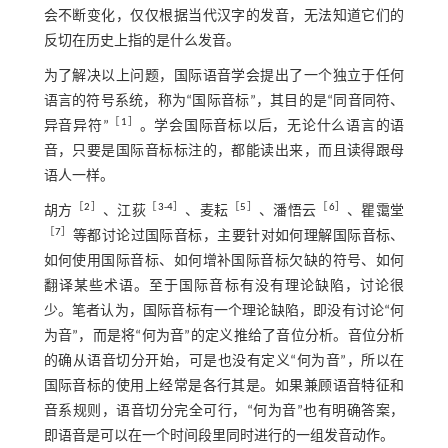
会不断变化，仅仅根据当代汉字的发音，无法知道它们的
反切在历史上指的是什么发音。
为了解决以上问题，国际语音学会提出了一个独立于任何
语言的符号系统，称为“国际音标”，其目的是“同音同符、
［
1
］
异音异符”
。学会国际音标以后，无论什么语言的语
音，只要是国际音标标注的，都能读出来，而且读得跟母
语人一样。
［
2
］
［
3
-
4
］
［
5
］
［
6
］
胡方
、江荻
、麦耘
、潘悟云
、瞿霭堂
［
7
］
等都讨论过国际音标，主要针对如何理解国际音标、
如何使用国际音标、如何增补国际音标欠缺的符号、如何
翻译某些术语。至于国际音标有没有理论缺陷，讨论很
少。笔者认为，国际音标有一个理论缺陷，即没有讨论“何
为音”，而是将“何为音”的定义推给了音位分析。音位分析
的确从语音切分开始，可是也没有定义“何为音”，所以在
国际音标的使用上经常是各行其是。如果兼顾语音特征和
音系规则，语音切分完全可行，“何为音”也有明确答案，
即语音是可以在一个时间段里同时进行的一组发音动作。