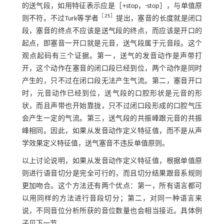
的送气段，如用特征表示应是［+stop，-stop］，与单值原
［
25
］
则不符。不过Turk等学者
提出，塞音的长度就是闭口
段，塞音的终点不应该是送气段的终点，而应该是开口的
起点，即塞音一开口就是元音，送气段属于元音段。这个
观点起码有三个证据。第一，送气的发音动作是声带打
开，这个动作在塞音的闭口段已经到位，两个动作是同时
产生的，只不过在闭口段无法产生气流。第二，塞音开口
时，元音动作已经到位，送气段的口腔形状是元音的形
状，而且声带也开始靠拢，只不过闭口段形成的口腔气压
会产生一定的气流。第三，送气段的共振峰跟元音的共振
峰相同。因此，如果从发音动作定义特征值，而不是从声
学效果定义特征值，送气塞音不违反单值原则。
以上讨论说明，如果从发音动作定义特征值，根据单值原
则进行语音切分是完全可行的，而且切分结果跟音系规则
更加吻合。这个方法还有两个优点：第一，所有语言都可
以用同样的方法进行音段切分；第二，对同一种语言来
说，不同音位分析所获的音位数量也会相当接近。具体例
子见下一节。