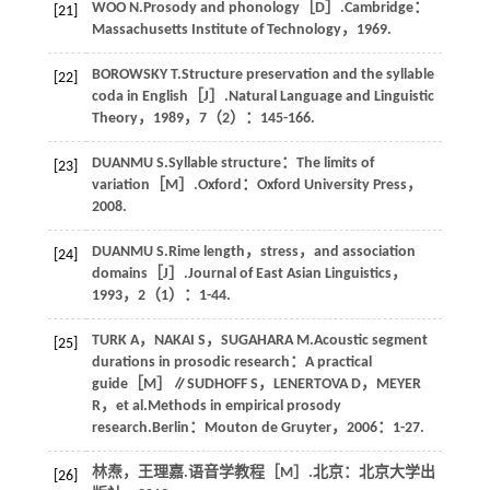
WOO N.Prosody and phonology［D］.Cambridge：
[21]
Massachusetts Institute of Technology，1969.
BOROWSKY T.Structure preservation and the syllable
[22]
coda in English［J］.Natural Language and Linguistic
Theory，1989，7（2）：145-166.
DUANMU S.Syllable structure：The limits of
[23]
variation［M］.Oxford：Oxford University Press，
2008.
DUANMU S.Rime length，stress，and association
[24]
domains［J］.Journal of East Asian Linguistics，
1993，2（1）：1-44.
TURK A，NAKAI S，SUGAHARA M.Acoustic segment
[25]
durations in prosodic research：A practical
guide［M］∥SUDHOFF S，LENERTOVA D，MEYER
R，et al.Methods in empirical prosody
research.Berlin：Mouton de Gruyter，2006：1-27.
林焘，王理嘉.语音学教程［M］.北京：北京大学出
[26]