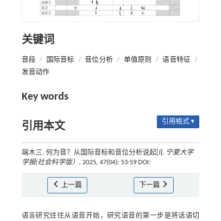
关键词
音段
/
国际音标
/
音位分析
/
单值原则
/
语音特征
/
发音动作
Key words
引用格式 ▾
引用本文
端木三. 何为音？从国际音标和音位分析说起[J].
宁夏大学
学报(社会科学版）
, 2025, 47(04): 53-59 DOI:
上一篇
下一篇
语言研究往往从语音开始，研究语音的第一步是将话语切