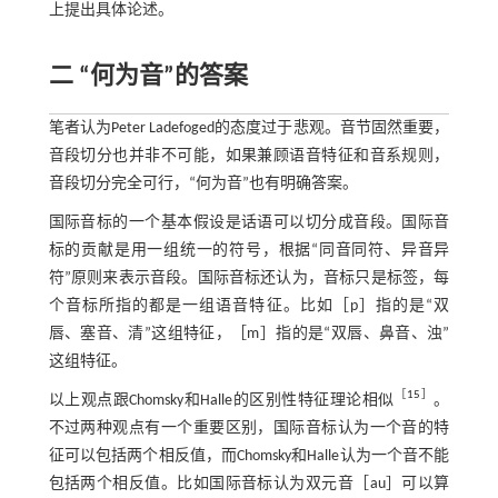
上提出具体论述。
二 “何为音”的答案
笔者认为Peter Ladefoged的态度过于悲观。音节固然重要，
音段切分也并非不可能，如果兼顾语音特征和音系规则，
音段切分完全可行，“何为音”也有明确答案。
国际音标的一个基本假设是话语可以切分成音段。国际音
标的贡献是用一组统一的符号，根据“同音同符、异音异
符”原则来表示音段。国际音标还认为，音标只是标签，每
个音标所指的都是一组语音特征。比如［p］指的是“双
唇、塞音、清”这组特征，［m］指的是“双唇、鼻音、浊”
这组特征。
［
15
］
以上观点跟Chomsky和Halle的区别性特征理论相似
。
不过两种观点有一个重要区别，国际音标认为一个音的特
征可以包括两个相反值，而Chomsky和Halle认为一个音不能
包括两个相反值。比如国际音标认为双元音［au］可以算