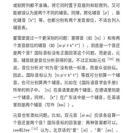
或软腭列都不准确，将它同时置于双唇列和软腭列，又可
能被误认为是两个不同的辅音。同理，腭化辅音［pʲ］、唇
化辅音［kʷ］等，也都分别有两个发音部位，不适合列入
辅音表。
瞿霭堂提过一个更深刻的问题：塞擦音（如［ts］）和有两
个发音部位的辅音（如［w pʲ tʲ kʷ tʷ］），到底是一个音还
是两个音？国际音标没有正面回答这个问题，而是说，元
［
10
］
音、辅音就是音位分析获得的音。不过正如赵元任
所
说，音位分析对“何为音”没有统一标准，而是众说纷纭。
因此，国际音标认为［ts pʲ tʲ kʷ tʷ］等既可分别算一个辅
音，也可分别算两个辅音。比如在《国际语音学会手册》
所举的例子中，［ts］在英语里是两个辅音，在德语里则是
一个辅音。同样，［kʷ］在广东话中是一个辅音，在英语
里则是两个辅音（写作［kw］）。
元音也有类似问题。比如，双元音［ai au］应该各自算一
个音还是两个音？国际音标的回答是：两种答案都可以。
［
11
］
Lee和Zee
认为，北京话的“爱”［ai］、“奥”［au］、