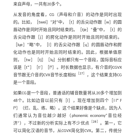
来自声母，一共有20多个。
从发音的角度看，CG（声母和介音）的动作是同时出现
的。比如，［twei］“对”中，［t］的舌尖动作跟［w］的圆
唇动作是同时开始且同时结束的。［tje］“叠”中，［t］的
舌尖动作跟［j］的腭化动作是同时开始且同时结束的。
［lɥe］“略”中，［l］的舌尖动作跟［ɥ］的圆唇动作和腭
化动作也是同时开始且同时结束的。因此，根据单值原
则，［tw］［tj］［lɥ］分别都只有一个音段，国际音标应
ɥ
该是［tʷ］［tʲ］［l
］。时长数据也显示，有介音的CGVX
［
27
］
音节跟无介音的CVX音节长度相似
，这个结果支持CG
是一个音段。
如果CG是一个音段，普通话的辅音数量将从20多个增加到
48个。比如边音以前只有［l］，现在增加到四个［l lʷ lʲ
ɥ
l
］（烂、乱、练、略）。这个结果好像是个缺点，因为人
们通常认为音位越少越好（phonemic economy“音位经
［
28
］
济”），不过新的分析实际上有不少优点
。第一，它
可以简化汉语的音节，从CGVX简化到CVX。第二，传统分