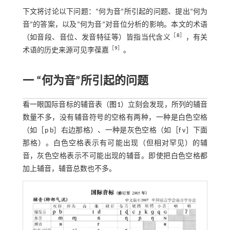
下文将讨论以下问题：“何为音”所引起的问题、提出“何为
音”的答案，以及“何为音”对音位分析的影响。本文的术语
［
8
］
（如音段、音位、发音特征等）皆指当代含义
，有关
［
9
］
术语的历史来源可见李葆嘉
。
一 “何为音”所引起的问题
看一眼国际音标的辅音表（
图1
）立刻会发现，所列的辅音
数量不多，没有辅音符号的空格有两种，一种是白色空格
（如［p b］右边那格）、一种是灰色空格（如［f v］下面
那格）。白色空格表示有可能出现（但相对罕见）的辅
音，灰色空格表示不可能出现的辅音。即使把白色空格都
加上辅音，辅音总数也不多。