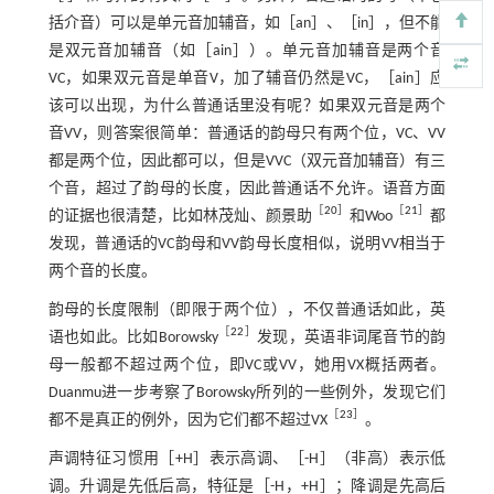
括介音）可以是单元音加辅音，如［an］、［in］，但不能
是双元音加辅音（如［ain］）。单元音加辅音是两个音
VC，如果双元音是单音V，加了辅音仍然是VC，［ain］应
该可以出现，为什么普通话里没有呢？如果双元音是两个
音VV，则答案很简单：普通话的韵母只有两个位，VC、VV
都是两个位，因此都可以，但是VVC（双元音加辅音）有三
个音，超过了韵母的长度，因此普通话不允许。语音方面
［
20
］
［
21
］
的证据也很清楚，比如林茂灿、颜景助
和Woo
都
发现，普通话的VC韵母和VV韵母长度相似，说明VV相当于
两个音的长度。
韵母的长度限制（即限于两个位），不仅普通话如此，英
［
22
］
语也如此。比如Borowsky
发现，英语非词尾音节的韵
母一般都不超过两个位，即VC或VV，她用VX概括两者。
Duanmu进一步考察了Borowsky所列的一些例外，发现它们
［
23
］
都不是真正的例外，因为它们都不超过VX
。
声调特征习惯用［+H］表示高调、［-H］（非高）表示低
调。升调是先低后高，特征是［-H，+H］；降调是先高后