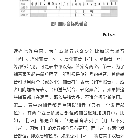
图1 国际音标的辅音
Full size
读者也许会问，为什么辅音这么少？比如送气辅音
［pʰ］、腭化辅音［pʲ］、唇化辅音［kʷ］、塞擦音［ts］
等都很常见，可是表中都没有。答案有两个。第一，为了
辅音表看起来简单明了，所列都是单符号的辅音。其他辅
音可以用两个（或多个）辅音符号表示（如塞擦音），或
者用附加符号表示（如送气辅音、轻化鼻音）。如果把这
些辅音都加在表里，那么头绪太多，不适合初学者使用。
第二，表中的辅音都是单阻碍辅音（只有一个发音部
位），有两个或更多发音部位的辅音很难加到其中。比
如，［j w］都是介音，但是辅音表列了［j］却不列
［w］，因为［j］的发音部位只有硬腭，而［w］有两个发
音部位，即双唇和软腭。如果要列［w］，将它置于双唇列