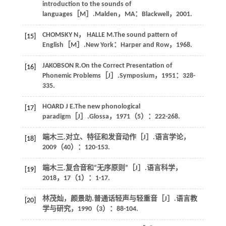
introduction to the sounds of
languages［M］.Malden，MA：Blackwell，2001.
CHOMSKY N， HALLE M.The sound pattern of
[15]
English［M］.New York：Harper and Row，1968.
JAKOBSON R.On the Correct Presentation of
[16]
Phonemic Problems［J］.Symposium，1951：328-
335.
HOARD J E.The new phonological
[17]
paradigm［J］.Glossa，1971（5）：222-268.
端木三.对立、特征和发音动作［J］.语言学论，
[18]
2009（40）：120-153.
端木三.复合音和“无序原则”［J］.语言科学，
[19]
2018，17（1）：1-17.
林茂灿，颜景助.普通话轻声与轻重音［J］.语言教
[20]
学与研究，1990（3）：88-104.