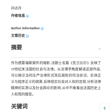
孙达丹
作者信息
+
Author information
+
文章历史
+
摘要
作为德雷福斯案件的缩影,法朗士名篇《克兰比尔》反映了
19世纪末法国的社会与法律。从法理学角度解读这部作品,
可以揭示当时庄严法律形式背后腐败的司法状况、实体正
义与程序正义的疏离,反映现实社会对人权的忽视,分析法律
精神的实质以及社会舆论的影响,从中不难看出法国历史上
人权观的嬗变。
关键词