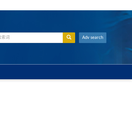
Adv search