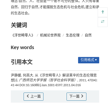
理念:自然、人、社会是一个密不可分的整体。人只有尊重
自然、回归于自然,才能摆脱生态危机与社会危机,建立和谐
的生态社会。
关键词
《浮世畸零人》
/
机械论世界观
/
生态伦理
/
自然
Key words
引用格式 ▾
引用本文
尹静媛, 何高大. 从《浮世畸零人》解读莱辛的生态伦理思
想[J].
广西师范大学学报（哲学社会科学版）
, 2011, 47(04):
41-44 DOI:10.16088/j.issn.1001-6597.2011.04.016
上一篇
下一篇