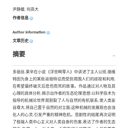
尹静媛, 何高大
作者信息
+
Author information
+
文章历史
+
摘要
多丽丝.莱辛在小说《浮世畸零人》中讲述了主人公班.骆维
特因为身上的某些返祖特征而受到周围人们的歧视和利用,
在希望最终破灭后悲伤而死的故事。作品通过对人物及其
心理的具体分析,揭示出作者的生态伦理思想:以科学技术为
指导的机械论世界观割裂了人与自然的有机联系,使人类妄
自尊大,将自己置于自然的对立面;这种机械的发展观也会浊
化人的心灵,引发严重的精神危机。悲剧性的结尾再次证明
了极端人类中心主义对人类自身的伤害,表达了作者的生态