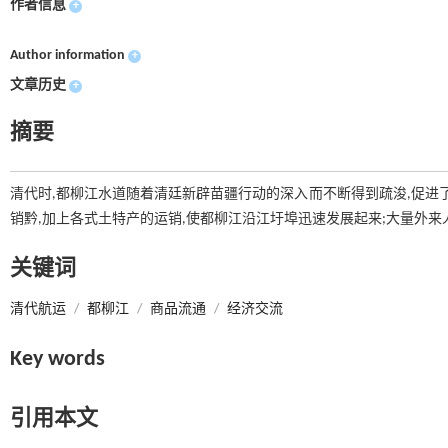
作者信息
+
Author information
+
文章历史
+
摘要
清代时,都柳江水道随着清廷新辟苗疆行动的深入而不断得到疏浚,促进
销黔,加上各式土特产的运销,使都柳江沿江圩埠迅速发展起来;大量外来
关键词
清代航运
/
都柳江
/
商品流通
/
经济交流
Key words
引用本文