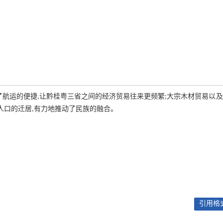
了航运的便捷,让黔桂粤三省之间的经济贸易往来更频繁;大宗木材贸易以
人口的迁居,有力地推动了民族的融合。
引用格式