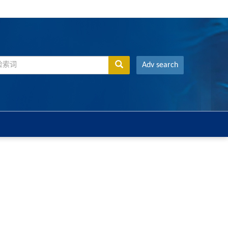
Adv search