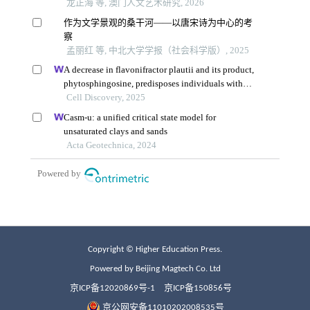
Copyright © Higher Education Press.
Powered by Beijing Magtech Co. Ltd
京ICP备12020869号-1
京ICP备150856号
京公网安备11010202008535号