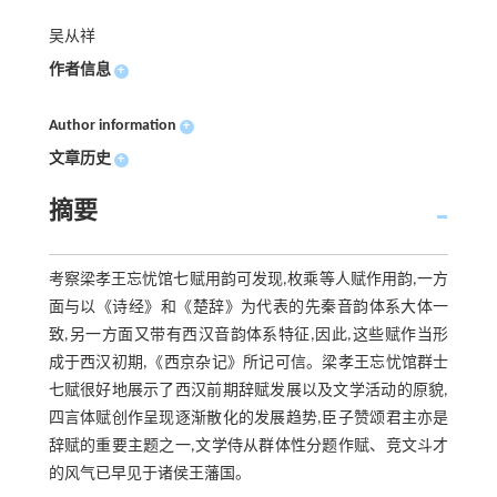
吴从祥
作者信息
+
Author information
+
文章历史
+
摘要
考察梁孝王忘忧馆七赋用韵可发现,枚乘等人赋作用韵,一方
面与以《诗经》和《楚辞》为代表的先秦音韵体系大体一
致,另一方面又带有西汉音韵体系特征,因此,这些赋作当形
成于西汉初期,《西京杂记》所记可信。梁孝王忘忧馆群士
七赋很好地展示了西汉前期辞赋发展以及文学活动的原貌,
四言体赋创作呈现逐渐散化的发展趋势,臣子赞颂君主亦是
辞赋的重要主题之一,文学侍从群体性分题作赋、竞文斗才
的风气已早见于诸侯王藩国。