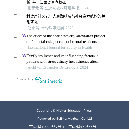
Copyright © Higher Education Press.
Powered by Beijing Magtech Co. Ltd
京ICP备12020869号-1
京ICP备150856号