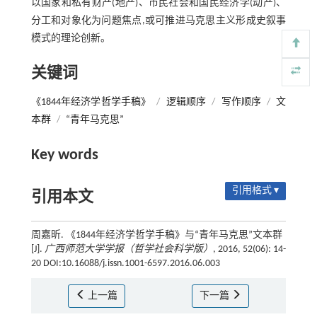
以国家和私有财产(地产)、市民社会和国民经济学(动产)、
分工和对象化为问题焦点,或可推进马克思主义形成史叙事
模式的理论创新。
关键词
《1844年经济学哲学手稿》
/
逻辑顺序
/
写作顺序
/
文
本群
/
“青年马克思”
Key words
引用格式 ▾
引用本文
周嘉昕. 《1844年经济学哲学手稿》与“青年马克思”文本群
[J].
广西师范大学学报（哲学社会科学版）
, 2016, 52(06): 14-
20 DOI:10.16088/j.issn.1001-6597.2016.06.003
上一篇
下一篇