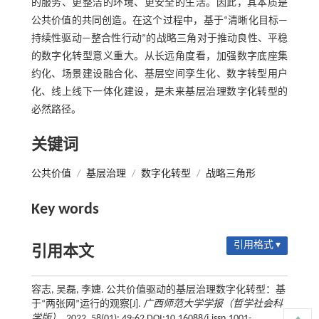
的服务、更整洁的环境、更安全的生活。因此，其本质是
公共价值的共同创造。在这个过程中，基于“清晰化目标—
持续性驱动—整合性行动”的战略三角对于推动良性、平稳
的数字化转型意义重大。从长远角度看，加强数字底座集
约化、场景建设融合化、基层空间孪生化、数字转型用户
化、线上线下一体化建设，是未来基层治理数字化转型的
必然路径。
关键词
公共价值
/
基层治理
/
数字化转型
/
战略三角形
Key words
引用格式 ▾
引用本文
容志, 吴磊, 李婕. 公共价值驱动的基层治理数字化转型：基
于“两张网”运行的观察[J].
广西师范大学学报（哲学社会科
学版）
, 2022, 58(01): 49-62 DOI:10.16088/j.issn.1001-