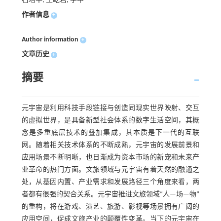
石培华, 王屹君, 李中
作者信息
+
Author information
+
文章历史
+
摘要
元宇宙是利用科技手段链接与创造同现实世界映射、交互
的虚拟世界，是具备新型社会体系的数字生活空间，其概
念是多重底层技术的叠加集成，其本质是下一代的互联
网。随着相关技术体系的不断成熟，元宇宙的发展前景和
应用场景不断明晰，也日渐成为资本市场的新宠和未来产
业革命的热门方面。文旅领域与元宇宙有着天然的融通之
处，从基因内置、产业需求和发展路径三个角度来看，两
者都有很强的契合关系。元宇宙推进文旅领域“人—场—物”
的重构，将在游戏、演艺、旅游、影视等场景拥有广阔的
应用空间，促成文旅产业的颠覆性变革。当下的元宇宙在