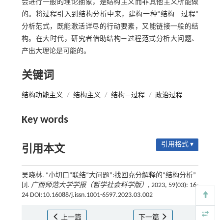
会进行一般的理论抽象，是结构主义而非其他主义所能做
的。将过程引入到结构分析中来，建构一种“结构—过程”
分析范式，既能激活详尽的行动要素，又能链接一般的结
构。在大时代，研究者借助结构—过程范式分析大问题、
产出大理论是可能的。
关键词
结构功能主义
/
结构主义
/
结构—过程
/
政治过程
Key words
引用格式 ▾
引用本文
吴晓林. “小切口”联结“大问题”:找回充分解释的“结构分析”
[J].
广西师范大学学报（哲学社会科学版）
, 2023, 59(03): 16-
24 DOI:10.16088/j.issn.1001-6597.2023.03.002
上一篇
下一篇