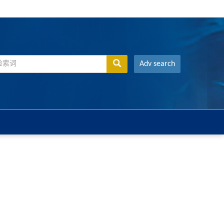
Adv search