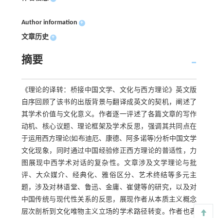
Author information
+
文章历史
+
摘要
《理论的译转：桥接中国文学、文化与西方理论》英文版
自序回顾了该书的出版背景与翻译成英文的契机，阐述了
其学术价值与文化意义。作者逐一评述了各篇文章的写作
动机、核心议题、理论框架及学术反思，强调其共同点在
于运用西方理论(如布迪厄、康德、阿多诺等)分析中国文学
文化现象，同时通过中国经验修正西方理论的普适性，力
图展现中西学术对话的复杂性。文章涉及文学理论与批
评、大众媒介、经典化、雅俗区分、艺术终结等多元主
题，涉及对林语堂、鲁迅、金庸、崔健等的研究，以及对
中国传统与现代性关系的反思，展现作者从本质主义概念
层次剖析到文化唯物主义立场的学术路径转变。作者也表