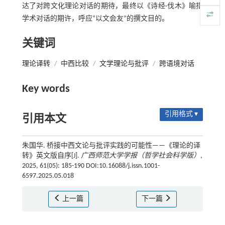
达了对跨文化理论对话的期待，最终以《诗经·伐木》喻指
学术对话的期许，呼应“以文会友”的撰文目的。
关键词
理论译转
/
中西比较
/
文学理论与批评
/
跨语境对话
Key words
引用格式 ▾
引用本文
朱国华. 桥接中西文论与批评实践的可能性——《理论的译
转》英文版自序[J].
广西师范大学学报（哲学社会科学版）
,
2025, 61(05): 185-190 DOI:10.16088/j.issn.1001-
6597.2025.05.018
上一篇
下一篇