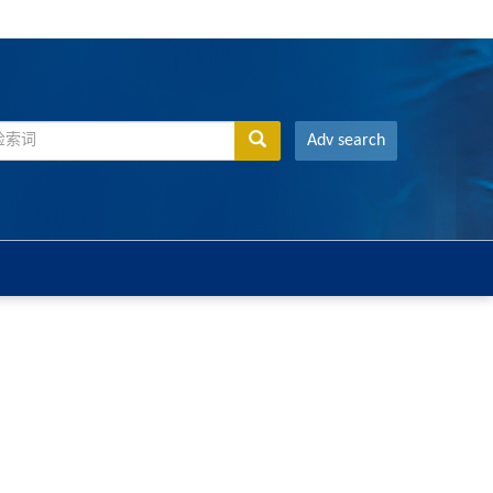
Adv search