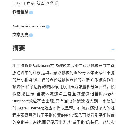
邱冰, 王立龙, 薛泽, 李华兵
作者信息
+
Author information
+
文章历史
+
摘要
用二维晶格Boltzmann方法研究球形刚性悬浮颗粒在微血管
脉动流中的迁移运动。悬浮颗粒的直径与人体正常红细胞
的尺寸相当,微血管的直径是颗粒直径的四倍,血浆被看作牛
顿流体,粒子边界的流体作用力用压力张量积分法计算。模
拟结果显示,当液体流速与正常血液流速相当时,Segré-
Silberberg效应不会出现,只有当液体流速增大到一定数值
时,Segré-Silberberg效应才得以呈现。在流速逐渐增大的过
程中观察悬浮粒子平衡位置的变化情况,可以看到平衡位置
的变化并非连续,而是显示出类似"量子化"的特征。这与宏