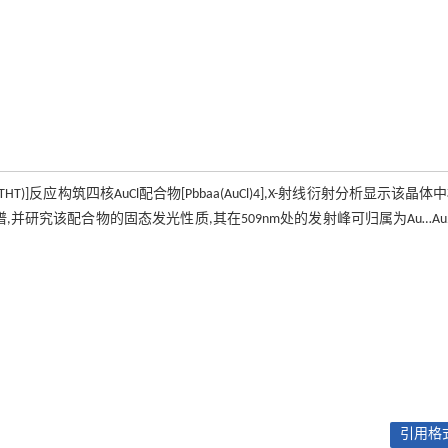
l(THT)]反应构筑四核AuCl配合物[Pbbaa(AuCl)4],X-射线衍射分析显示该晶体
谱,并研究该配合物的固态发光性质,其在509nm处的发射峰可归属为Au…A
引用格式