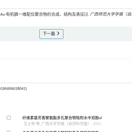
诱导的Au-有机膦一维配位聚合物的合成、结构及表征[J].
广西师范大学学报（自
下一篇
SFA018041)