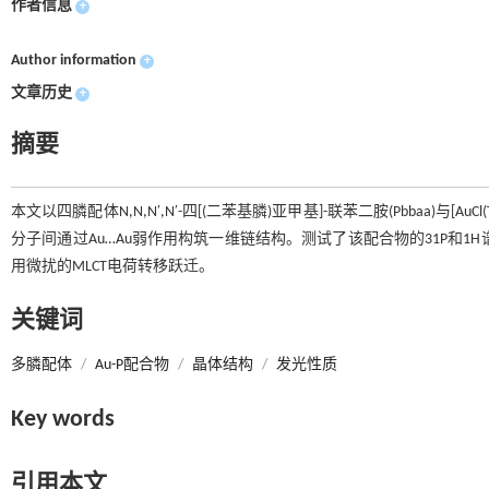
作者信息
+
Author information
+
文章历史
+
摘要
本文以四膦配体N,N,N′,N′-四[(二苯基膦)亚甲基]-联苯二胺(Pbbaa)与[AuC
分子间通过Au…Au弱作用构筑一维链结构。测试了该配合物的31P和1H
用微扰的MLCT电荷转移跃迁。
关键词
多膦配体
/
Au-P配合物
/
晶体结构
/
发光性质
Key words
引用本文