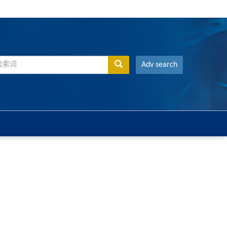
Adv search