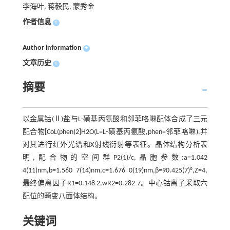
李海叶, 蒋毅民, 蒙秀金
作者信息
+
Author information
+
文章历史
+
摘要
以金属钴(Ⅱ)盐与L-磺基丙氨酸和邻菲咯啉配体合成了三元
配合物[CoL(phen)2]H2O(L=L-磺基丙氨酸,phen=邻菲咯啉),并
对其进行红外光谱和X射线衍射等表征。晶体结构分析表
明,配合物的空间群P2(1)/c,晶胞参数:a=1.042
4(11)nm,b=1.560 7(14)nm,c=1.676 0(19)nm,β=90.425(7)°,Z=4,
最终偏离因子R1=0.148 2,wR2=0.282 7。中心钴离子采取六
配位的畸变八面体结构。
关键词