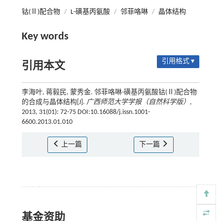
钴(Ⅱ)配合物
/
L-磺基丙氨酸
/
邻菲咯啉
/
晶体结构
Key words
引用格式 ▾
引用本文
李海叶, 蒋毅民, 蒙秀金. 邻菲咯啉-磺基丙氨酸钴(Ⅱ)配合物
的合成与晶体结构[J].
广西师范大学学报（自然科学版）
,
2013, 31(01): 72-75 DOI:10.16088/j.issn.1001-
6600.2013.01.010
上一篇
下一篇
基金资助