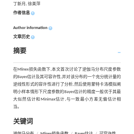
丁新月, 徐美萍
作者信息
+
Author information
+
文章历史
+
摘要
在Mlinex损失函数下,本文首次讨论了逆伽马分布尺度参数
的Bayes估计及其可容许性,并对该分布的一个充分统计量的
逆线性形式的容许性进行了分析,然后使用蒙特卡洛模拟阐
明小样本情形下尺度参数的Bayes估计的精度一般优于其最
大似然估计和Minimax估计,与一致最小方差无偏估计相
当。
关键词
逆伽马分布
/
Mlinex损失函数
/
Bayes估计
/
可容许性