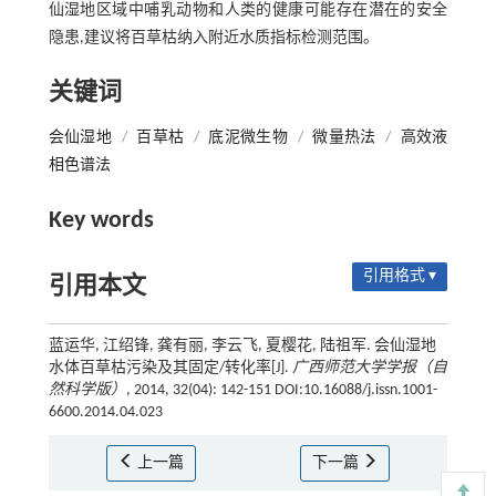
仙湿地区域中哺乳动物和人类的健康可能存在潜在的安全
隐患,建议将百草枯纳入附近水质指标检测范围。
关键词
会仙湿地
/
百草枯
/
底泥微生物
/
微量热法
/
高效液
相色谱法
Key words
引用格式 ▾
引用本文
蓝运华, 江绍锋, 龚有丽, 李云飞, 夏樱花, 陆祖军. 会仙湿地
水体百草枯污染及其固定/转化率[J].
广西师范大学学报（自
然科学版）
, 2014, 32(04): 142-151 DOI:10.16088/j.issn.1001-
6600.2014.04.023
上一篇
下一篇