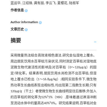
蓝运华, 江绍锋, 龚有丽, 李云飞, 夏樱花, 陆祖军
作者信息
+
Author information
+
文章历史
+
摘要
采用微量热法结合高效液相色谱法,研究会仙湿地上覆水、
周边居民饮用水百草枯污染状况,同时测定百草枯对湿地底
泥微生物代谢活性的影响及对百草枯（0～120μg/g）的固
定/转化率。结果表明,居民饮用水尚检测不出百草枯,但湿
地上覆水已检出（1～16.8μg/kg）;相同实验条件下,微生物
热功率生长曲线表现出相似性,均出现第二指数生长期;只有
120μg/g（干土）者使微生物生长曲线明显往后推移;外加入
5
的百草枯的转化率为52%
5%（96h）,意味着通过淋溶冲刷
5
至流动水体中的量高达40%
0%。研究结果说明,百草枯对会