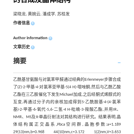
的合成及晶体结构
梁晓龙, 黄婉云, 潘成学, 苏桂发
作者信息
+
Author information
+
文章历史
+
摘要
乙酰基甘氨酸与对氯苯甲醛通过经典的Erlenmeyer步骤合成
了(Z)-2-甲基-4-对氯苯亚甲基-5(4 H)-噁唑酮,然后与乙酰乙酸
乙酯在三乙胺催化下发生Michael加成,之后经酮式烯醇式的
互变,再通过分子内的亲核加成得到5-乙酰胺基-4-(4-氯苯
基)-2-甲基-6-氧代-5,6-二氢-4 H-吡喃-3-羧酸乙酯,并用IR、
NMR、MS及X-单晶衍射法对其结构进行研究。结果表明,晶
体结构属正交晶系,Pbca空间群,晶胞参数:a=1.189
29(13)nm,b=0.968 44(10)nm,c=3.172 1(2)nm,V=3.653