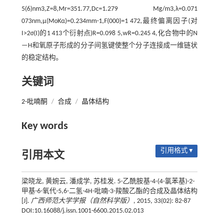
5(6)nm3,Z=8,Mr=351.77,Dc=1.279 Mg/m3,λ=0.071
073nm,μ(MoKα)=0.234mm-1,F(000)=1 472,最终偏离因子(对
I>2σ(I)的1 413个衍射点)R=0.098 5,wR=0.245 4,化合物中的N
—H和氧原子形成的分子间氢键使整个分子连接成一维链状
的稳定结构。
关键词
2-吡喃酮
/
合成
/
晶体结构
Key words
引用格式 ▾
引用本文
梁晓龙, 黄婉云, 潘成学, 苏桂发. 5-乙酰胺基-4-(4-氯苯基)-2-
甲基-6-氧代-5,6-二氢-4H-吡喃-3-羧酸乙酯的合成及晶体结构
[J].
广西师范大学学报（自然科学版）
, 2015, 33(02): 82-87
DOI:10.16088/j.issn.1001-6600.2015.02.013