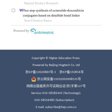
Copyright © Higher Education Press.
Powered by Beijing Magtech Co. Ltd
京ICP备12020869号-1
京ICP备150856号
京公网安备11010202008535号
网络出版服务许可证网出证(京)字第127号
Service: 010-58582445 (Technology);
010-58556485 (Subscription)
E-mail: subscribe@hep.com.cn