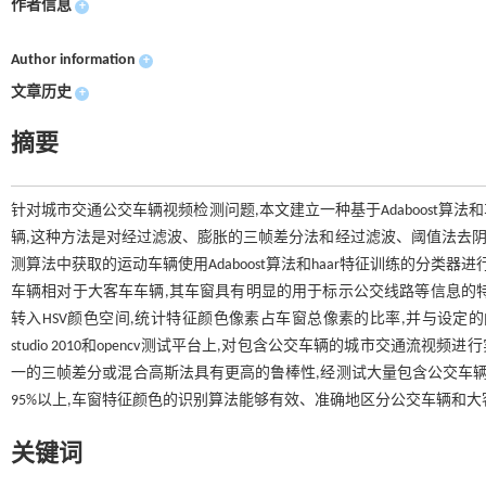
作者信息
+
Author information
+
文章历史
+
摘要
针对城市交通公交车辆视频检测问题,本文建立一种基于Adaboost
辆,这种方法是对经过滤波、膨胀的三帧差分法和经过滤波、阈值法去阴
测算法中获取的运动车辆使用Adaboost算法和haar特征训练的分
车辆相对于大客车车辆,其车窗具有明显的用于标示公交线路等信息的特征
转入HSV颜色空间,统计特征颜色像素占车窗总像素的比率,并与设定的阈
studio 2010和opencv测试平台上,对包含公交车辆的城市交通
一的三帧差分或混合高斯法具有更高的鲁棒性,经测试大量包含公交车辆视
95%以上,车窗特征颜色的识别算法能够有效、准确地区分公交车辆和
关键词