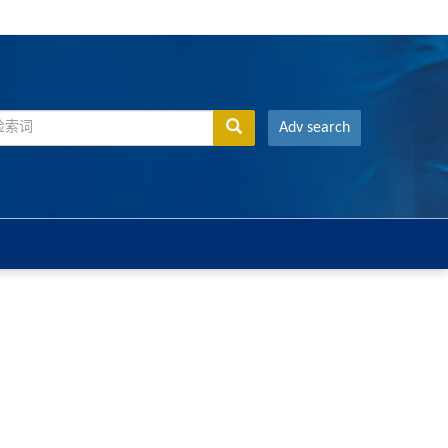
Adv search