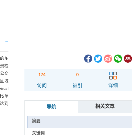
动的车
前景检
到公交
174
0
窗区域
访问
被引
详细
ual
,比单
率达到
相关文章
导航
摘要
关键词