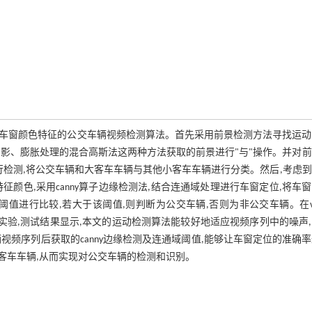
算法和车窗颜色特征的公交车辆视频检测算法。首先采用前景检测方法寻找运
影、膨胀处理的混合高斯法这两种方法获取的前景进行"与"操作。并对
类器进行检测,将公交车辆和大客车车辆与其他小客车车辆进行分类。然后,考虑
颜色,采用canny算子边缘检测法,结合连通域处理进行车窗定位,将车
值进行比较,若大于该阈值,则判断为公交车辆,否则为非公交车辆。在vis
流视频进行实验,测试结果显示,本文的运动检测算法能较好地适应视频序列中的噪声
频序列后获取的canny边缘检测及连通域阈值,能够让车窗定位的准确
大客车车辆,从而实现对公交车辆的检测和识别。