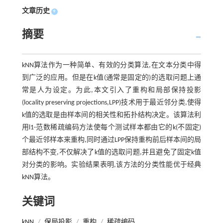
文章历史
+
摘要
kNN算法作为一种简单、有效的分类算法,在文本分类中得
到广泛的应用。但是在k值(通常是固定的)的选取问题上通
常是人为设定。为此,本文引入了重构和局部保持投影
(locality preserving projections,LPP)技术用于最近邻分类,使得
k值的选取是由样本间的相关性和拓扑结构决定。该算法利
用l1-范数稀疏编码方法使每个测试样本都由它的k(不固定)
个最近邻样本来重构,同时通过LPP保持重构前后样本间的局
部结构不变,不仅解决了k值的选取问题,并且避免了固定k值
对分类的影响。实验结果表明,该方法的分类性能优于经典
kNN算法。
关键词
kNN
/
保局投影
/
重构
/
稀疏编码