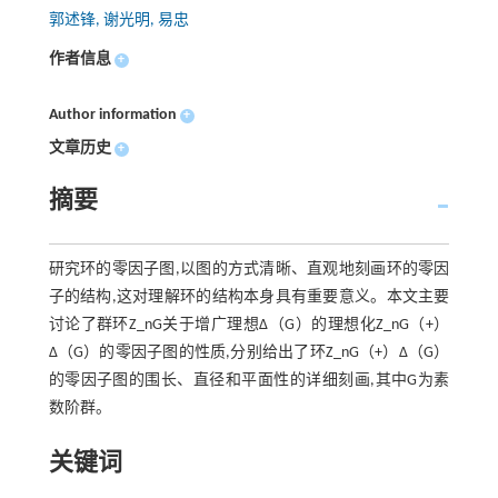
郭述锋, 谢光明, 易忠
作者信息
+
Author information
+
文章历史
+
摘要
研究环的零因子图,以图的方式清晰、直观地刻画环的零因
子的结构,这对理解环的结构本身具有重要意义。本文主要
讨论了群环Z_nG关于增广理想Δ（G）的理想化Z_nG（+）
Δ（G）的零因子图的性质,分别给出了环Z_nG（+）Δ（G）
的零因子图的围长、直径和平面性的详细刻画,其中G为素
数阶群。
关键词