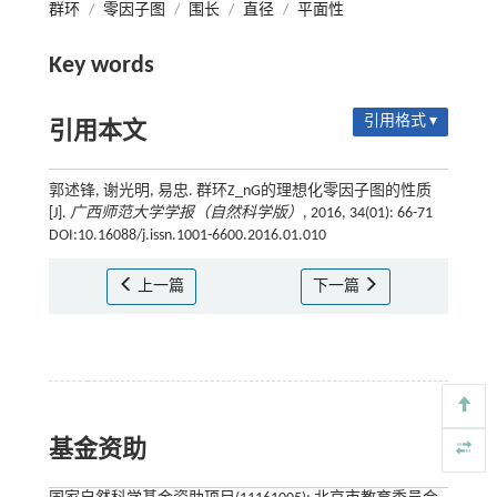
群环
/
零因子图
/
围长
/
直径
/
平面性
Key words
引用格式 ▾
引用本文
郭述锋, 谢光明, 易忠. 群环Z_nG的理想化零因子图的性质
[J].
广西师范大学学报（自然科学版）
, 2016, 34(01): 66-71
DOI:10.16088/j.issn.1001-6600.2016.01.010
上一篇
下一篇
基金资助