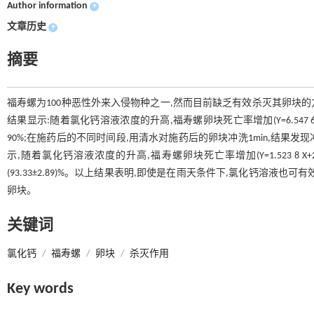
Author information
+
文章历史
+
摘要
福寿螺为100种恶性外来入侵物种之一,然而目前缺乏有效杀灭其卵块
结果显示:随着氯化钙溶液浓度的升高,福寿螺卵块死亡率增加(Y=6.547 6 X+6.78
90%;在施药后的不同时间段,用清水对施药后的卵块冲洗1min,结
示,随着氯化钙溶液浓度的升高,福寿螺卵块死亡率增加(Y=1.523 8 X+26.763
(93.33±2.89)%。以上结果表明,即使是在雨天条件下,氯化钙溶
卵块。
关键词
氯化钙
/
福寿螺
/
卵块
/
杀灭作用
Key words