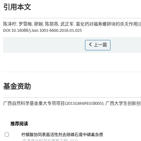
引用本文
陈泽柠, 罗雪梅, 廖娴, 陈郭燕, 武正军. 氯化钙对福寿螺卵块的杀灭作用[J]
DOI:10.16088/j.issn.1001-6600.2016.01.025
上一篇
基金资助
广西自然科学基金重大专项项目(2011GXNSFE018005); 广西大学生