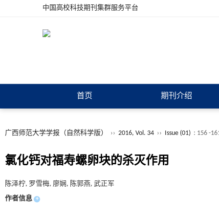
中国高校科技期刊集群服务平台
首页
期刊介绍
广西师范大学学报（自然科学版）
››
2016, Vol. 34
››
Issue (01)
: 156 -16
氯化钙对福寿螺卵块的杀灭作用
陈泽柠, 罗雪梅, 廖娴, 陈郭燕, 武正军
作者信息
+