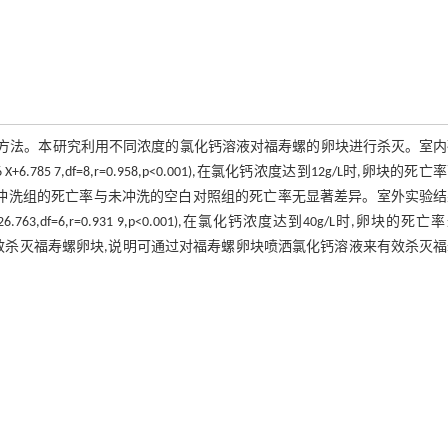
的方法。本研究利用不同浓度的氯化钙溶液对福寿螺的卵块进行杀灭。室
5 7,df=8,r=0.958,p<0.001),在氯化钙浓度达到12g/L时,卵块的死亡
果发现冲洗组的死亡率与未冲洗的空白对照组的死亡率无显著差异。室外实验
,df=6,r=0.931 9,p<0.001),在氯化钙浓度达到40g/L时,卵块的死亡
液也可有效杀灭福寿螺卵块,说明可通过对福寿螺卵块喷洒氯化钙溶液来有效杀灭