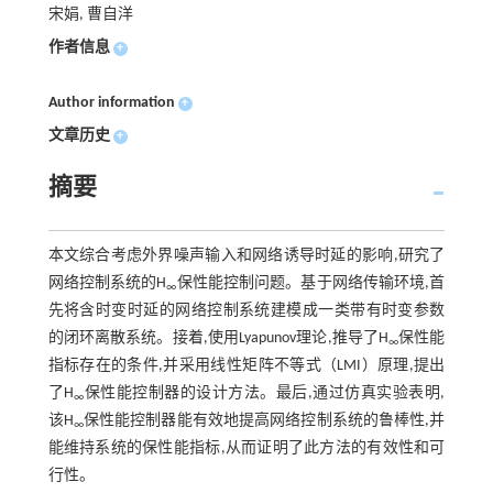
宋娟, 曹自洋
作者信息
+
Author information
+
文章历史
+
摘要
本文综合考虑外界噪声输入和网络诱导时延的影响,研究了
网络控制系统的H
保性能控制问题。基于网络传输环境,首
∞
先将含时变时延的网络控制系统建模成一类带有时变参数
的闭环离散系统。接着,使用Lyapunov理论,推导了H
保性能
∞
指标存在的条件,并采用线性矩阵不等式（LMI）原理,提出
了H
保性能控制器的设计方法。最后,通过仿真实验表明,
∞
该H
保性能控制器能有效地提高网络控制系统的鲁棒性,并
∞
能维持系统的保性能指标,从而证明了此方法的有效性和可
行性。