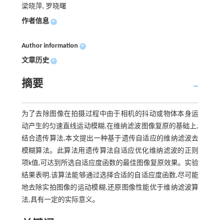
梁晓萍, 罗晓曙
作者信息
+
Author information
+
文章历史
+
摘要
为了去除图像在拍摄过程中由于相机的抖动或物体本身运
动产生的匀速直线运动模糊,在维纳滤波图像复原的基础上,
结合遗传算法,本文提出一种基于遗传自适应的维纳滤波去
模糊算法。此算法用遗传算法自适应优化维纳滤波的正则
项k值,可达到所选自适应度函数的最佳图像复原效果。实验
结果表明,该算法能够通过选择合适的自适应度函数,尽可能
地去除实拍图像的运动模糊,还原图像性能优于维纳滤波算
法,具有一定的实际意义。