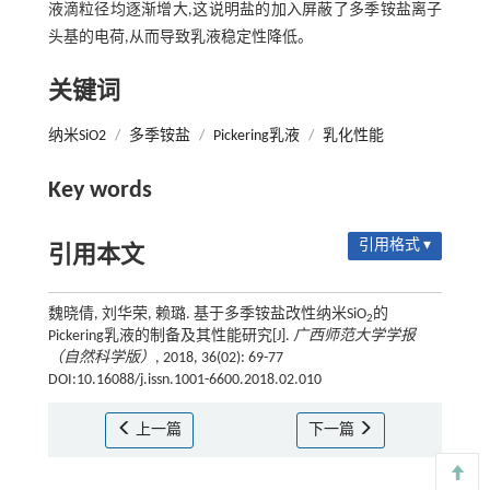
液滴粒径均逐渐增大,这说明盐的加入屏蔽了多季铵盐离子
头基的电荷,从而导致乳液稳定性降低。
关键词
纳米SiO2
/
多季铵盐
/
Pickering乳液
/
乳化性能
Key words
引用格式 ▾
引用本文
魏晓倩, 刘华荣, 赖璐. 基于多季铵盐改性纳米SiO
的
2
Pickering乳液的制备及其性能研究[J].
广西师范大学学报
（自然科学版）
, 2018, 36(02): 69-77
DOI:10.16088/j.issn.1001-6600.2018.02.010
上一篇
下一篇