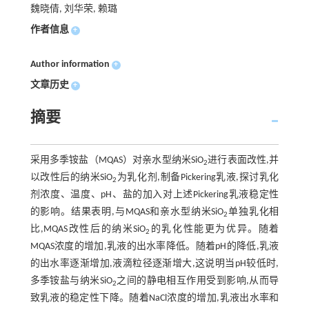
魏晓倩, 刘华荣, 赖璐
作者信息
+
Author information
+
文章历史
+
摘要
采用多季铵盐（MQAS）对亲水型纳米SiO
进行表面改性,并
2
以改性后的纳米SiO
为乳化剂,制备Pickering乳液,探讨乳化
2
剂浓度、温度、pH、盐的加入对上述Pickering乳液稳定性
的影响。结果表明,与MQAS和亲水型纳米SiO
单独乳化相
2
比,MQAS改性后的纳米SiO
的乳化性能更为优异。随着
2
MQAS浓度的增加,乳液的出水率降低。随着pH的降低,乳液
的出水率逐渐增加,液滴粒径逐渐增大,这说明当pH较低时,
多季铵盐与纳米SiO
之间的静电相互作用受到影响,从而导
2
致乳液的稳定性下降。随着NaCl浓度的增加,乳液出水率和