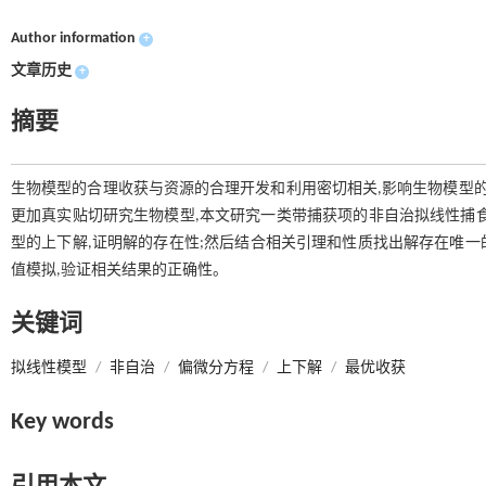
Author information
+
文章历史
+
摘要
生物模型的合理收获与资源的合理开发和利用密切相关,影响生物模型的
更加真实贴切研究生物模型,本文研究一类带捕获项的非自治拟线性捕
型的上下解,证明解的存在性;然后结合相关引理和性质找出解存在唯一的
值模拟,验证相关结果的正确性。
关键词
拟线性模型
/
非自治
/
偏微分方程
/
上下解
/
最优收获
Key words