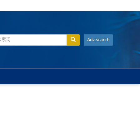
Adv search