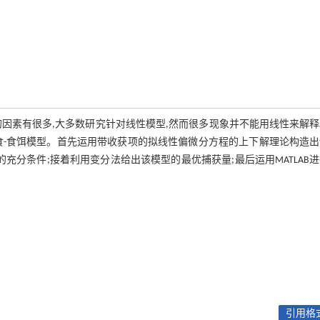
因素有很多,大多数研究针对线性模型,然而很多现象并不能用线性来解
食-食饵模型。首先运用带收获项的拟线性偏微分方程的上下解理论构造出
充分条件;接着利用变分法给出该模型的最优捕获量;最后运用MATLAB
引用格式