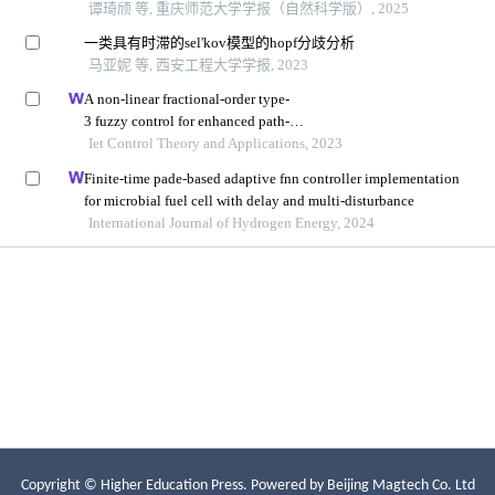
Copyright © Higher Education Press.
Powered by Beijing Magtech Co. Ltd