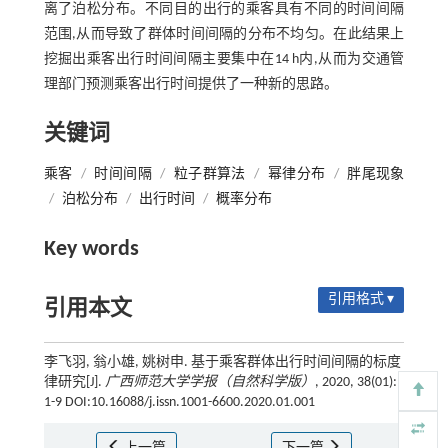
离了泊松分布。不同目的出行的乘客具有不同的时间间隔
范围,从而导致了群体时间间隔的分布不均匀。在此结果上
挖掘出乘客出行时间间隔主要集中在14 h内,从而为交通管
理部门预测乘客出行时间提供了一种新的思路。
关键词
乘客
/
时间间隔
/
粒子群算法
/
幂律分布
/
胖尾现象
/
泊松分布
/
出行时间
/
概率分布
Key words
引用格式 ▾
引用本文
李飞羽, 翁小雄, 姚树申. 基于乘客群体出行时间间隔的标度
律研究[J].
广西师范大学学报（自然科学版）
, 2020, 38(01):
1-9 DOI:10.16088/j.issn.1001-6600.2020.01.001