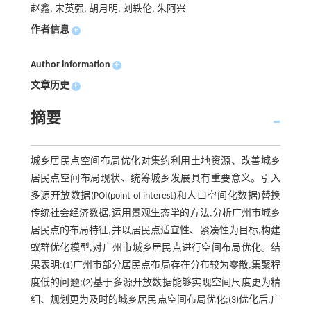
赵鑫, 宋英强, 胡月明, 刘轶伦, 朱阿兴
作者信息
+
Author information
+
文章历史
+
摘要
城乡居民点空间布局优化对集约利用土地资源、改善城乡
居民点空间布局现状、统筹城乡发展具有重要意义。引入
多源开放数据(POI(point of interest)和人口空间化数据)替换
传统社会经济数据,运用景观生态学的方法,分析广州市城乡
居民点的布局特征,并以居民点适宜性、紧凑性为目标,构建
蚁群优化模型,对广州市城乡居民点进行空间布局优化。结
果表明:(1)广州市部分居民点布局存在分布较为零散,集聚程
度低的问题;(2)基于多源开放数据能够实现空间尺度更为精
细、规划更为及时的城乡居民点空间布局优化;(3)优化后,广