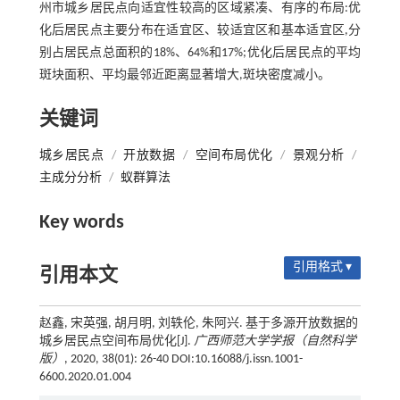
州市城乡居民点向适宜性较高的区域紧凑、有序的布局:优
化后居民点主要分布在适宜区、较适宜区和基本适宜区,分
别占居民点总面积的18%、64%和17%;优化后居民点的平均
斑块面积、平均最邻近距离显著增大,斑块密度减小。
关键词
城乡居民点
/
开放数据
/
空间布局优化
/
景观分析
/
主成分分析
/
蚁群算法
Key words
引用格式 ▾
引用本文
赵鑫, 宋英强, 胡月明, 刘轶伦, 朱阿兴. 基于多源开放数据的
城乡居民点空间布局优化[J].
广西师范大学学报（自然科学
版）
, 2020, 38(01): 26-40 DOI:10.16088/j.issn.1001-
6600.2020.01.004