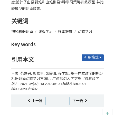
度;设计了由易到难和由难到易2种学习策略训练模型,并比
较模型的翻译效果。
关键词
神经机器翻译
/
课程学习
/
样本难度
/
动态学习
Key words
引用格式 ▾
引用本文
王素, 范意兴, 郭嘉丰, 张儒清, 程学旗. 基于样本难度的神经
机器翻译动态学习方法[J].
广西师范大学学报（自然科学
版）
, 2021, 39(02): 13-20 DOI:10.16088/j.issn.1001-
6600.2020082602
上一篇
下一篇