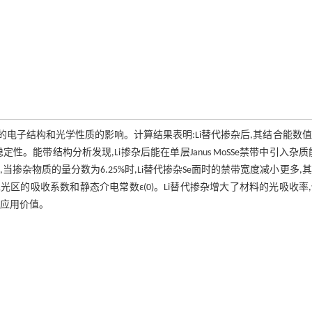
SSe的电子结构和光学性质的影响。计算结果表明:Li替代掺杂后,其结合能数
稳定性。能带结构分析发现,Li掺杂后能在单层Janus MoSSe禁带中引入杂质
掺杂物质的量分数为6.25%时,Li替代掺杂Se面时的禁带宽度减小更多,
区的吸收系数和静态介电常数ε(0)。Li替代掺杂增大了材料的光吸收率
在应用价值。