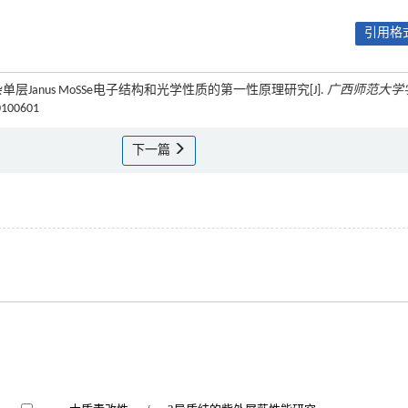
引用格式
 Li掺杂单层Janus MoSSe电子结构和光学性质的第一性原理研究[J].
广西师范大学
20100601
下一篇