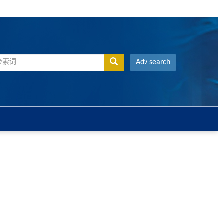
Adv search