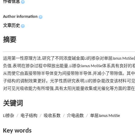
作者信息
+
Author information
+
文章历史
+
摘要
运用第一性原理方法,研究了不同浓度碱金属Li的掺杂对单层Janus Mo
负值,表明在掺杂过程中释放出能量,Li掺杂Janus MoSSe体系具有良好的
从而使它由直接带隙半导体变为间接带隙半导体,并减小了带隙值。其中,当
子结构的调制效果更好。光学性质研究表明,Li的掺杂能改变该材料可见光
对可见光吸收能力有所增强,具有太阳光能量收集或光催化等方面的潜
关键词
Li掺杂
/
电子结构
/
吸收系数
/
介电函数
/
单层Janus MoSSe
Key words