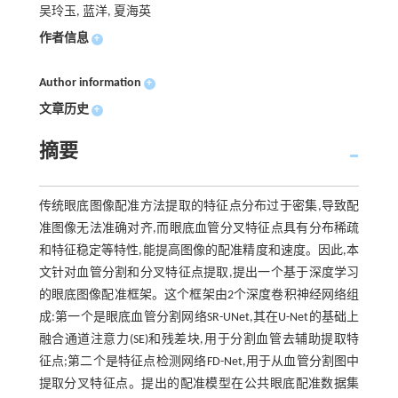
吴玲玉, 蓝洋, 夏海英
作者信息
+
Author information
+
文章历史
+
摘要
传统眼底图像配准方法提取的特征点分布过于密集,导致配
准图像无法准确对齐,而眼底血管分叉特征点具有分布稀疏
和特征稳定等特性,能提高图像的配准精度和速度。因此,本
文针对血管分割和分叉特征点提取,提出一个基于深度学习
的眼底图像配准框架。这个框架由2个深度卷积神经网络组
成:第一个是眼底血管分割网络SR-UNet,其在U-Net的基础上
融合通道注意力(SE)和残差块,用于分割血管去辅助提取特
征点;第二个是特征点检测网络FD-Net,用于从血管分割图中
提取分叉特征点。提出的配准模型在公共眼底配准数据集