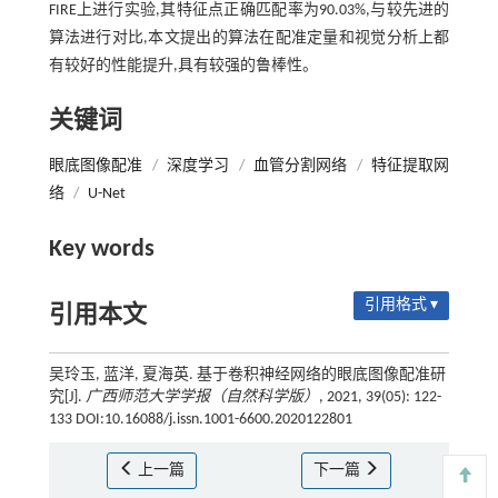
FIRE上进行实验,其特征点正确匹配率为90.03%,与较先进的
算法进行对比,本文提出的算法在配准定量和视觉分析上都
有较好的性能提升,具有较强的鲁棒性。
关键词
眼底图像配准
/
深度学习
/
血管分割网络
/
特征提取网
络
/
U-Net
Key words
引用格式 ▾
引用本文
吴玲玉, 蓝洋, 夏海英. 基于卷积神经网络的眼底图像配准研
究[J].
广西师范大学学报（自然科学版）
, 2021, 39(05): 122-
133 DOI:10.16088/j.issn.1001-6600.2020122801
上一篇
下一篇