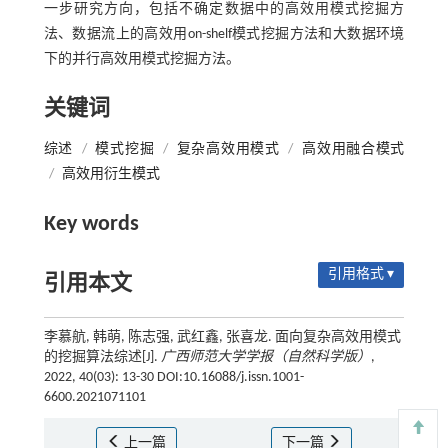
一步研究方向，包括不确定数据中的高效用模式挖掘方
法、数据流上的高效用on-shelf模式挖掘方法和大数据环境
下的并行高效用模式挖掘方法。
关键词
综述
/
模式挖掘
/
复杂高效用模式
/
高效用融合模式
/
高效用衍生模式
Key words
引用格式 ▾
引用本文
李慕航, 韩萌, 陈志强, 武红鑫, 张喜龙. 面向复杂高效用模式
的挖掘算法综述[J].
广西师范大学学报（自然科学版）
,
2022, 40(03): 13-30 DOI:10.16088/j.issn.1001-
6600.2021071101
上一篇
下一篇