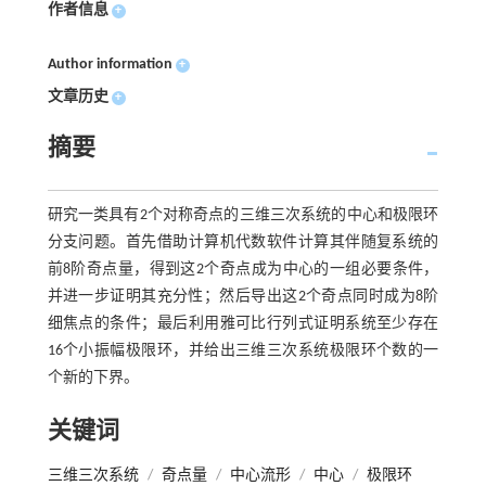
作者信息
+
Author information
+
文章历史
+
摘要
研究一类具有2个对称奇点的三维三次系统的中心和极限环
分支问题。首先借助计算机代数软件计算其伴随复系统的
前8阶奇点量，得到这2个奇点成为中心的一组必要条件，
并进一步证明其充分性；然后导出这2个奇点同时成为8阶
细焦点的条件；最后利用雅可比行列式证明系统至少存在
16个小振幅极限环，并给出三维三次系统极限环个数的一
个新的下界。
关键词
三维三次系统
/
奇点量
/
中心流形
/
中心
/
极限环