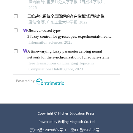
Copyright © Higher Education Press.
Powered by Beijing Magtech Co. Ltd
京ICP备12020869号-1
京ICP备150856号